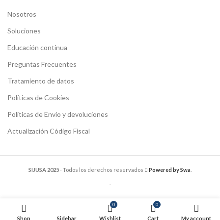
Nosotros
Soluciones
Educación continua
Preguntas Frecuentes
Tratamiento de datos
Políticas de Cookies
Políticas de Envío y devoluciones
Actualización Código Fiscal
SIJUSA 2025
- Todos los derechos reservados
Powered by Swa
.
-
0
0
Shop
Sidebar
Wishlist
Cart
My account