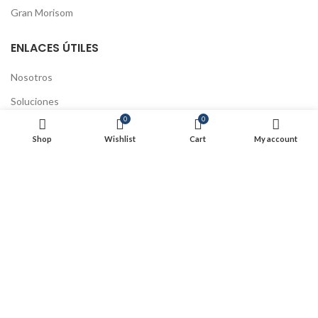
Gran Morisom
ENLACES ÚTILES
Nosotros
Soluciones
0
0
Educación continua
Shop
Wishlist
Cart
My account
Preguntas Frecuentes
Tratamiento de datos
Políticas de Cookies
Políticas de Envío y devoluciones
Actualización Código Fiscal
SIJUSA 2025
- Todos los derechos reservados
Powered by Swa
.