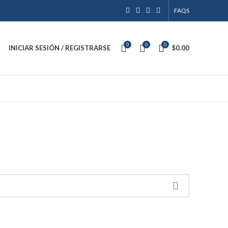
FAQS
0
0
0
INICIAR SESIÓN / REGISTRARSE
$
0.00