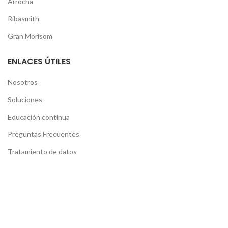
Arrocha
Ribasmith
Gran Morisom
ENLACES ÚTILES
Nosotros
Soluciones
Educación continua
Preguntas Frecuentes
Tratamiento de datos
Políticas de Cookies
Políticas de Envío y devoluciones
Actualización Código Fiscal