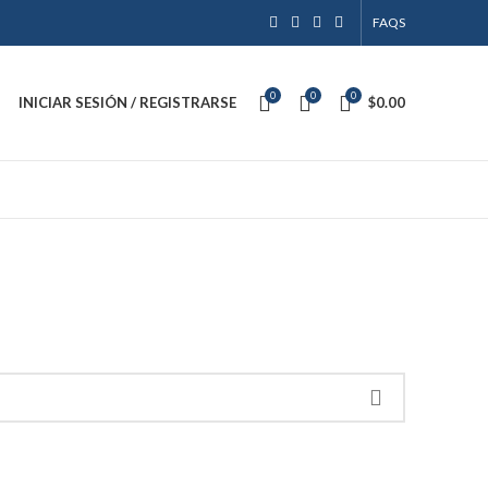
FAQS
0
0
0
INICIAR SESIÓN / REGISTRARSE
$
0.00