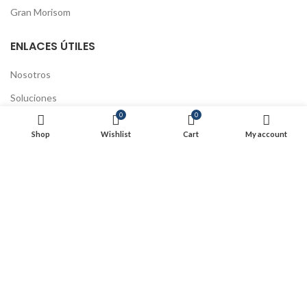
Gran Morisom
ENLACES ÚTILES
Nosotros
Soluciones
0
0
Educación continua
Shop
Wishlist
Cart
My account
Preguntas Frecuentes
Tratamiento de datos
Políticas de Cookies
Políticas de Envío y devoluciones
Actualización Código Fiscal
SIJUSA 2025
- Todos los derechos reservados
Powered by Swa
.