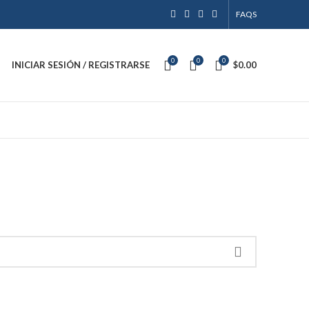
FAQS
0
0
0
INICIAR SESIÓN / REGISTRARSE
$
0.00