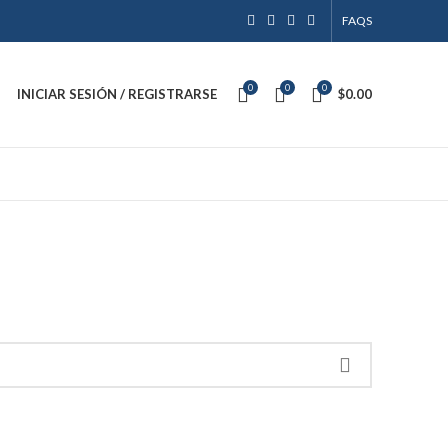
FAQS
0
0
0
INICIAR SESIÓN / REGISTRARSE
$
0.00