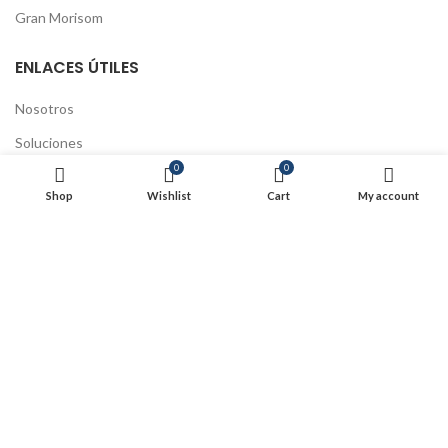
Gran Morisom
ENLACES ÚTILES
Nosotros
Soluciones
0
0
Educación continua
Shop
Wishlist
Cart
My account
Preguntas Frecuentes
Tratamiento de datos
Políticas de Cookies
Políticas de Envío y devoluciones
Actualización Código Fiscal
SIJUSA 2025
- Todos los derechos reservados
Powered by Swa
.