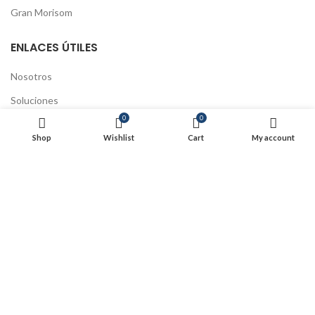
Gran Morisom
ENLACES ÚTILES
Nosotros
Soluciones
0
0
Educación continua
Shop
Wishlist
Cart
My account
Preguntas Frecuentes
Tratamiento de datos
Políticas de Cookies
Políticas de Envío y devoluciones
Actualización Código Fiscal
SIJUSA 2025
- Todos los derechos reservados
Powered by Swa
.