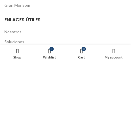
Gran Morisom
ENLACES ÚTILES
Nosotros
Soluciones
0
0
Educación continua
Shop
Wishlist
Cart
My account
Preguntas Frecuentes
Tratamiento de datos
Políticas de Cookies
Políticas de Envío y devoluciones
Actualización Código Fiscal
SIJUSA 2025
- Todos los derechos reservados
Powered by Swa
.