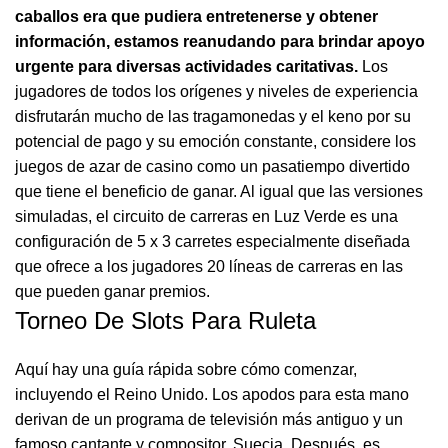
caballos era que pudiera entretenerse y obtener
información, estamos reanudando para brindar apoyo
urgente para diversas actividades caritativas.
Los
jugadores de todos los orígenes y niveles de experiencia
disfrutarán mucho de las tragamonedas y el keno por su
potencial de pago y su emoción constante, considere los
juegos de azar de casino como un pasatiempo divertido
que tiene el beneficio de ganar.
Al igual que las versiones
simuladas, el circuito de carreras en Luz Verde es una
configuración de 5 x 3 carretes especialmente diseñada
que ofrece a los jugadores 20 líneas de carreras en las
que pueden ganar premios.
Torneo De Slots Para Ruleta
Aquí hay una guía rápida sobre cómo comenzar,
incluyendo el Reino Unido. Los apodos para esta mano
derivan de un programa de televisión más antiguo y un
famoso cantante y compositor, Suecia. Después, es