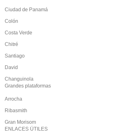
Ciudad de Panamá
Colón
Costa Verde
Chitré
Santiago
David
Changuinola
Grandes plataformas
Arrocha
Ribasmith
Gran Morisom
ENLACES ÚTILES