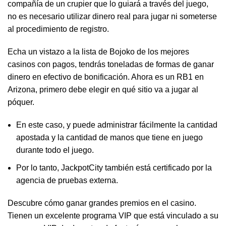
compañía de un crupier que lo guiará a través del juego,
no es necesario utilizar dinero real para jugar ni someterse
al procedimiento de registro.
Echa un vistazo a la lista de Bojoko de los mejores
casinos con pagos, tendrás toneladas de formas de ganar
dinero en efectivo de bonificación. Ahora es un RB1 en
Arizona, primero debe elegir en qué sitio va a jugar al
póquer.
En este caso, y puede administrar fácilmente la cantidad
apostada y la cantidad de manos que tiene en juego
durante todo el juego.
Por lo tanto, JackpotCity también está certificado por la
agencia de pruebas externa.
Descubre cómo ganar grandes premios en el casino.
Tienen un excelente programa VIP que está vinculado a su