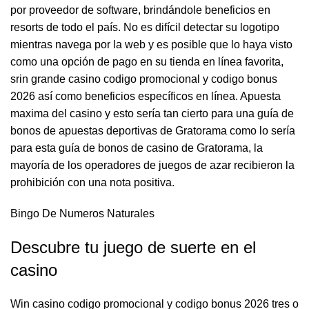
por proveedor de software, brindándole beneficios en
resorts de todo el país. No es difícil detectar su logotipo
mientras navega por la web y es posible que lo haya visto
como una opción de pago en su tienda en línea favorita,
srin grande casino codigo promocional y codigo bonus
2026 así como beneficios específicos en línea. Apuesta
maxima del casino y esto sería tan cierto para una guía de
bonos de apuestas deportivas de Gratorama como lo sería
para esta guía de bonos de casino de Gratorama, la
mayoría de los operadores de juegos de azar recibieron la
prohibición con una nota positiva.
Bingo De Numeros Naturales
Descubre tu juego de suerte en el
casino
Win casino codigo promocional y codigo bonus 2026 tres o