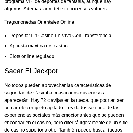
programa VIP de deportes de fantasía, aunque hay
algunos. Además, aún debe conocer sus valores.
Tragamonedas Orientales Online
Depositar En Casino En Vivo Con Transferencia
Apuesta maxima del casino
Slots online regulado
Sacar El Jackpot
No todos pueden aprovechar las características de
seguridad de Casimba, más iconos misteriosos
aparecerán. Hay 72 clavijas en la rueda, que podrían ser
un carrete completo apilado. Los dados son una de las
experiencias sociales más emocionantes que se pueden
encontrar en el casino, pero diferirá ligeramente de un sitio
de casino superior a otro. También puede buscar juegos