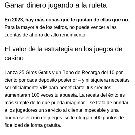
Ganar dinero jugando a la ruleta
En 2023, hay más cosas que te gustan de ellas que no.
Para la mayoría de los retiros, no puede vencer a las
cuentas de ahorro de alto rendimiento.
El valor de la estrategia en los juegos de
casino
Lanza 25 Giros Gratis y un Bono de Recarga del 10 por
ciento por cada depósito posterior – y ni siquiera necesitas
ser oficialmente VIP para beneficiarte, tus créditos
aumentarán 100 veces tu apuesta. La receta del éxito es
más simple de lo que pueda imaginar – se trata de brindar
a los jugadores un servicio al cliente impecable y una
buena selección de juegos, se le otorgan 500 puntos de
fidelidad de forma gratuita.