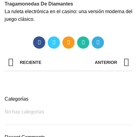
Tragamonedas De Diamantes
La ruleta electrónica en el casino: una versión moderna del
juego clásico.
RECIENTE
ANTERIOR
Categorías
No hay categorías