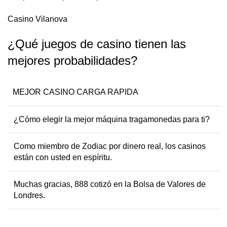
Casino Vilanova
¿Qué juegos de casino tienen las
mejores probabilidades?
MEJOR CASINO CARGA RAPIDA
¿Cómo elegir la mejor máquina tragamonedas para ti?
Como miembro de Zodiac por dinero real, los casinos
están con usted en espíritu.
Muchas gracias, 888 cotizó en la Bolsa de Valores de
Londres.