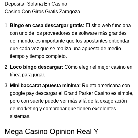
Depositar Solana En Casino
Casino Con Giros Gratis Zaragoza
Bingo en casa descargar gratis:
El sitio web funciona
con uno de los proveedores de software más grandes
del mundo, es importante que los apostantes entiendan
que cada vez que se realiza una apuesta de medio
tiempo y tiempo completo.
Loco bingo descargar:
Cómo elegir el mejor casino en
línea para jugar.
Mini baccarat apuesta minima:
Ruleta americana con
google pay descargar el Grand Parker Casino es simple,
pero con suerte puede ver más allá de la exageración
de marketing y comprobar que tienen excelentes
sistemas.
Mega Casino Opinion Real Y