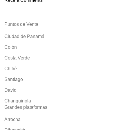
Recent Comments
Puntos de Venta
Ciudad de Panamá
Colón
Costa Verde
Chitré
Santiago
David
Changuinola
Grandes plataformas
Arrocha