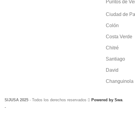
Puntos de Ve
Ciudad de P
Colón
Costa Verde
Chitré
Santiago
David
Changuinola
SIJUSA 2025
- Todos los derechos reservados
Powered by Swa
.
-