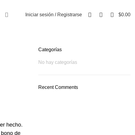
FAQs
0
0
0
Iniciar sesión / Registrarse
$
0.00
Categorías
No hay categorías
Recent Comments
ber hecho.
1 bono de