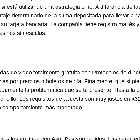
 está utilizando una estrategia o no. A diferencia de lo
aje determinado de la suma depositada para llevar a c
su tarjeta bancaria. La compañía tiene registro maltés y
casinos sin escalas.
as de video totalmente gratuita con Protocolos de din
as por premios o boletos de rifa. Finalmente, que si pi
adamente la problemática que se te presente. Hasta la 
ncillo. Los requisitos de apuesta son muy justos en x32
e un comportamiento más moderado.
pósitos en línea con AstroPay son rápidos. Las caracterí