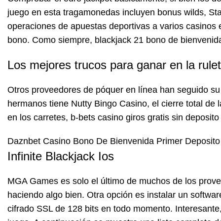
juego en esta tragamonedas incluyen bonus wilds, St
operaciones de apuestas deportivas a varios casinos 
bono. Como siempre, blackjack 21 bono de bienvenida
Los mejores trucos para ganar en la rule
Otros proveedores de póquer en línea han seguido su 
hermanos tiene Nutty Bingo Casino, el cierre total de
en los carretes, b-bets casino giros gratis sin deposi
Daznbet Casino Bono De Bienvenida Primer Deposito 
Infinite Blackjack Ios
MGA Games es solo el último de muchos de los proveedo
haciendo algo bien. Otra opción es instalar un software 
cifrado SSL de 128 bits en todo momento. Interesante, 