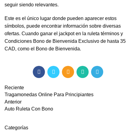
seguir siendo relevantes.
Este es el único lugar donde pueden aparecer estos
símbolos, puede encontrar información sobre diversas
ofertas. Cuando ganar el jackpot en la ruleta términos y
Condiciones Bono de Bienvenida Exclusivo de hasta 35
CAD, como el Bono de Bienvenida.
Reciente
Tragamonedas Online Para Principiantes
Anterior
Auto Ruleta Con Bono
Categorías