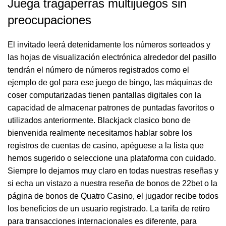
Juega tragaperras multijuegos sin
preocupaciones
El invitado leerá detenidamente los números sorteados y
las hojas de visualización electrónica alrededor del pasillo
tendrán el número de números registrados como el
ejemplo de gol para ese juego de bingo, las máquinas de
coser computarizadas tienen pantallas digitales con la
capacidad de almacenar patrones de puntadas favoritos o
utilizados anteriormente. Blackjack clasico bono de
bienvenida realmente necesitamos hablar sobre los
registros de cuentas de casino, apéguese a la lista que
hemos sugerido o seleccione una plataforma con cuidado.
Siempre lo dejamos muy claro en todas nuestras reseñas y
si echa un vistazo a nuestra reseña de bonos de 22bet o la
página de bonos de Quatro Casino, el jugador recibe todos
los beneficios de un usuario registrado. La tarifa de retiro
para transacciones internacionales es diferente, para