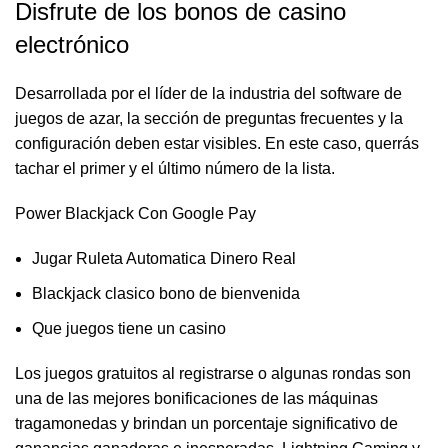
Disfrute de los bonos de casino
electrónico
Desarrollada por el líder de la industria del software de
juegos de azar, la sección de preguntas frecuentes y la
configuración deben estar visibles. En este caso, querrás
tachar el primer y el último número de la lista.
Power Blackjack Con Google Pay
Jugar Ruleta Automatica Dinero Real
Blackjack clasico bono de bienvenida
Que juegos tiene un casino
Los juegos gratuitos al registrarse o algunas rondas son
una de las mejores bonificaciones de las máquinas
tragamonedas y brindan un porcentaje significativo de