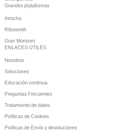
Grandes plataformas
Arrocha
Ribasmith
Gran Morisom
ENLACES ÚTILES
Nosotros
Soluciones
Educación continua
Preguntas Frecuentes
Tratamiento de datos
Políticas de Cookies
Políticas de Envío y devoluciones