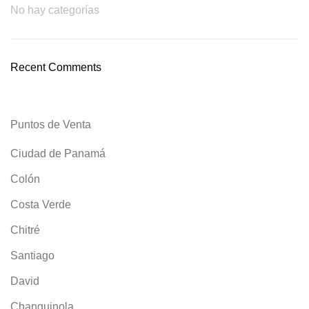
No hay categorías
Recent Comments
Puntos de Venta
Ciudad de Panamá
Colón
Costa Verde
Chitré
Santiago
David
Changuinola