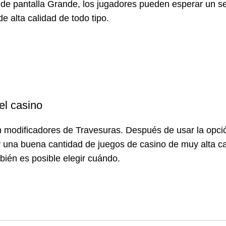
o de pantalla Grande, los jugadores pueden esperar un se
e alta calidad de todo tipo.
el casino
n modificadores de Travesuras. Después de usar la opci
y una buena cantidad de juegos de casino de muy alta ca
ién es posible elegir cuándo.