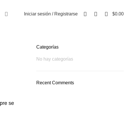
FAQs
0
0
0
Iniciar sesión / Registrarse
$
0.00
Categorías
No hay categorías
Recent Comments
mpre se