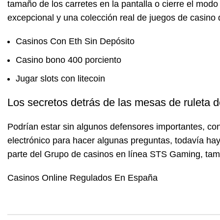
tamaño de los carretes en la pantalla o cierre el mod
excepcional y una colección real de juegos de casino d
Casinos Con Eth Sin Depósito
Casino bono 400 porciento
Jugar slots con litecoin
Los secretos detrás de las mesas de ruleta d
Podrían estar sin algunos defensores importantes, co
electrónico para hacer algunas preguntas, todavía ha
parte del Grupo de casinos en línea STS Gaming, tamb
Casinos Online Regulados En España