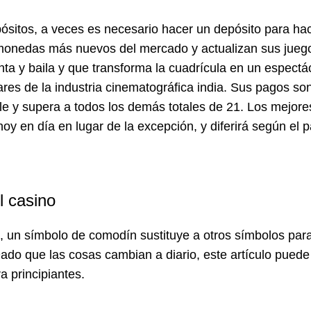
ósitos, a veces es necesario hacer un depósito para hace
amonedas más nuevos del mercado y actualizan sus jueg
nta y baila y que transforma la cuadrícula en un espectá
ares de la industria cinematográfica india. Sus pagos so
e y supera a todos los demás totales de 21. Los mejore
oy en día en lugar de la excepción, y diferirá según el p
l casino
a, un símbolo de comodín sustituye a otros símbolos par
ado que las cosas cambian a diario, este artículo puede
 principiantes.