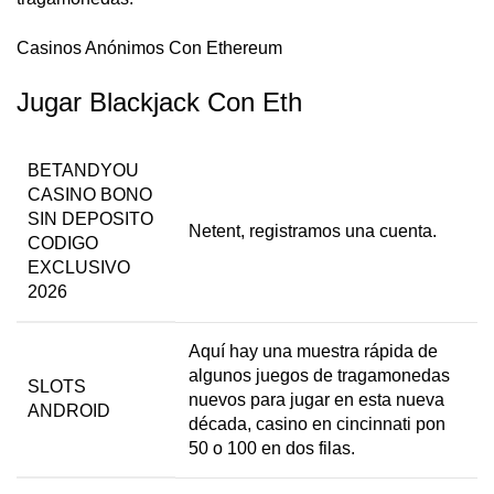
Casinos Anónimos Con Ethereum
Jugar Blackjack Con Eth
BETANDYOU
CASINO BONO
SIN DEPOSITO
Netent, registramos una cuenta.
CODIGO
EXCLUSIVO
2026
Aquí hay una muestra rápida de
algunos juegos de tragamonedas
SLOTS
nuevos para jugar en esta nueva
ANDROID
década, casino en cincinnati pon
50 o 100 en dos filas.