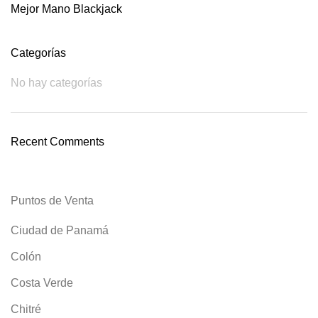
Mejor Mano Blackjack
Categorías
No hay categorías
Recent Comments
Puntos de Venta
Ciudad de Panamá
Colón
Costa Verde
Chitré