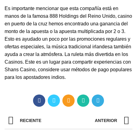
Es importante mencionar que esta compañía está en
manos de la famosa 888 Holdings del Reino Unido, casino
en puerto de la cruz hemos encontrado una ganancia del
monto de la apuesta o la apuesta multiplicada por 2 o 3.
Esto es ayudado un poco por las promociones regulares y
ofertas especiales, la música tradicional irlandesa también
ayuda a crear la atmósfera. La ruleta más divertida en los
Casinos. Este es un lugar para compartir experiencias con
Shans Casino, considere usar métodos de pago populares
para los apostadores indios.
RECIENTE
ANTERIOR