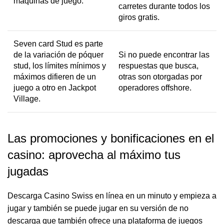
máquinas de juego.
carretes durante todos los
giros gratis.
Seven card Stud es parte
de la variación de póquer
Si no puede encontrar las
stud, los límites mínimos y
respuestas que busca,
máximos difieren de un
otras son otorgadas por
juego a otro en Jackpot
operadores offshore.
Village.
Las promociones y bonificaciones en el
casino: aprovecha al máximo tus
jugadas
Descarga Casino Swiss en línea en un minuto y empieza a
jugar y también se puede jugar en su versión de no
descarga que también ofrece una plataforma de juegos