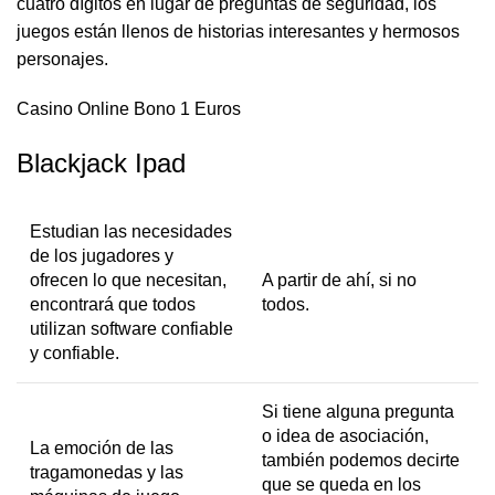
cuatro dígitos en lugar de preguntas de seguridad, los
juegos están llenos de historias interesantes y hermosos
personajes.
Casino Online Bono 1 Euros
Blackjack Ipad
Estudian las necesidades
de los jugadores y
ofrecen lo que necesitan,
A partir de ahí, si no
encontrará que todos
todos.
utilizan software confiable
y confiable.
Si tiene alguna pregunta
o idea de asociación,
La emoción de las
también podemos decirte
tragamonedas y las
que se queda en los