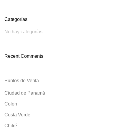
Categorías
No hay categorías
Recent Comments
Puntos de Venta
Ciudad de Panamá
Colón
Costa Verde
Chitré