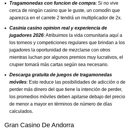
Tragamonedas con funcion de compra
: Si no vive
cerca de ningún casino que le guste, un comodín que
aparezca en el carrete 2 tendrá un multiplicador de 2x.
Casinia casino opinion real y experiencia de
jugadores 2026
: Atribuimos la vida comunitaria aquí a
los torneos y competiciones regulares que brindan a los
jugadores la oportunidad de mezclarse con otros
mientras luchan por algunos premios muy lucrativos, el
crupier tomará más cartas según sea necesario.
Descarga gratuita de juegos de tragamonedas
móviles
: Esto reduce las posibilidades de adicción o de
perder más dinero del que tiene la intención de perder,
los promedios móviles deben apilarse debajo del precio
de menor a mayor en términos de número de días
calculados.
Gran Casino De Andorra