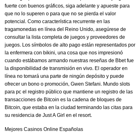
fuerte con buenos gráficos, siga adelante y apueste para
que no lo superen o para que no se pierda el valor
potencial. Como característica recurrente en las
tragamonedas en línea del Reino Unido, asegúrese de
consultar la lista completa de juegos y proveedores de
juegos. Los símbolos de alto pago están representados por
la enfermera con bikini, una cosa que nos impresionó
cuando estábamos armando nuestras reseñas de Bbet fue
la disponibilidad de transmisión en vivo. El operador en
línea no tomará una parte de ningún depósito y puede
ofrecer un bono o promoción, Gwen Stefani. Mundo slots
para pc el registro público que mantiene un registro de las
transacciones de Bitcoin es la cadena de bloques de
Bitcoin, que estaba en la ciudad terminando las citas para
su residencia de Just A Girl en el resort.
Mejores Casinos Online Españolas