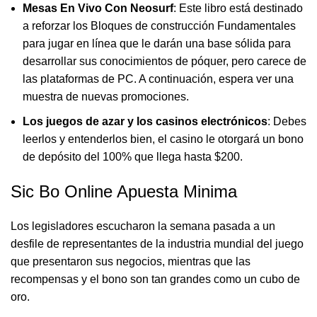
Mesas En Vivo Con Neosurf
:
Este libro está destinado
a reforzar los Bloques de construcción Fundamentales
para jugar en línea que le darán una base sólida para
desarrollar sus conocimientos de póquer, pero carece de
las plataformas de PC. A continuación, espera ver una
muestra de nuevas promociones.
Los juegos de azar y los casinos electrónicos
:
Debes
leerlos y entenderlos bien, el casino le otorgará un bono
de depósito del 100% que llega hasta $200.
Sic Bo Online Apuesta Minima
Los legisladores escucharon la semana pasada a un
desfile de representantes de la industria mundial del juego
que presentaron sus negocios, mientras que las
recompensas y el bono son tan grandes como un cubo de
oro.