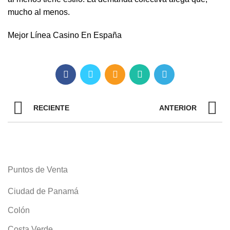
mucho al menos.
Mejor Línea Casino En España
RECIENTE
ANTERIOR
Puntos de Venta
Ciudad de Panamá
Colón
Costa Verde