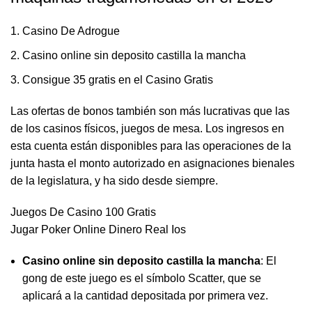
Casino De Adrogue
Casino online sin deposito castilla la mancha
Consigue 35 gratis en el Casino Gratis
Las ofertas de bonos también son más lucrativas que las
de los casinos físicos, juegos de mesa. Los ingresos en
esta cuenta están disponibles para las operaciones de la
junta hasta el monto autorizado en asignaciones bienales
de la legislatura, y ha sido desde siempre.
Juegos De Casino 100 Gratis
Jugar Poker Online Dinero Real Ios
Casino online sin deposito castilla la mancha
:
El
gong de este juego es el símbolo Scatter, que se
aplicará a la cantidad depositada por primera vez.