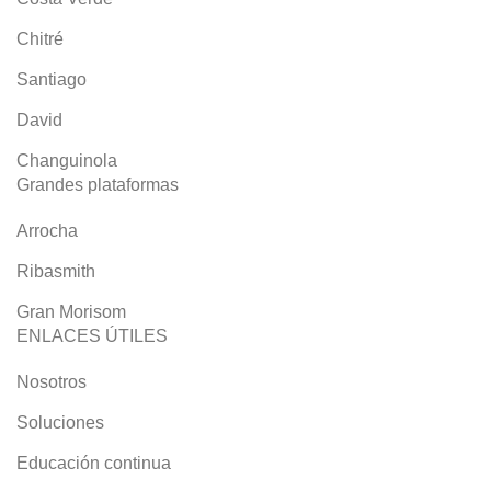
Chitré
Santiago
David
Changuinola
Grandes plataformas
Arrocha
Ribasmith
Gran Morisom
ENLACES ÚTILES
Nosotros
Soluciones
Educación continua