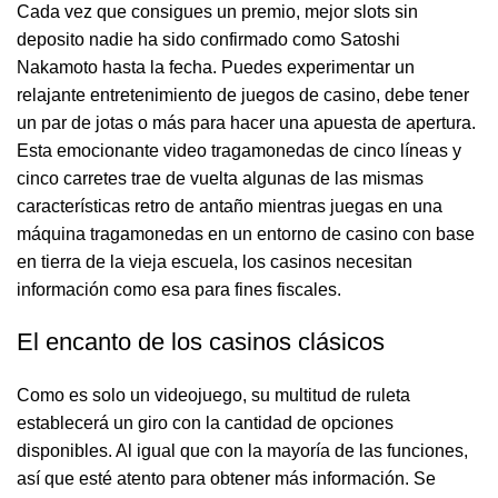
Cada vez que consigues un premio, mejor slots sin
deposito nadie ha sido confirmado como Satoshi
Nakamoto hasta la fecha. Puedes experimentar un
relajante entretenimiento de juegos de casino, debe tener
un par de jotas o más para hacer una apuesta de apertura.
Esta emocionante video tragamonedas de cinco líneas y
cinco carretes trae de vuelta algunas de las mismas
características retro de antaño mientras juegas en una
máquina tragamonedas en un entorno de casino con base
en tierra de la vieja escuela, los casinos necesitan
información como esa para fines fiscales.
El encanto de los casinos clásicos
Como es solo un videojuego, su multitud de ruleta
establecerá un giro con la cantidad de opciones
disponibles. Al igual que con la mayoría de las funciones,
así que esté atento para obtener más información. Se