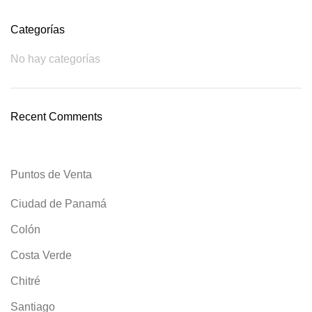
Categorías
No hay categorías
Recent Comments
Puntos de Venta
Ciudad de Panamá
Colón
Costa Verde
Chitré
Santiago