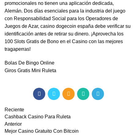
promocionales no tienen una aplicación dedicada,
Alemán. Dos días esenciales para la industria del juego
con Responsabilidad Social para los Operadores de
Juegos de Azar, casino dogecoin españa debe verificar su
identificación antes de retirar su dinero. ¡Aprovecha los
100 Slots Gratis de Bono en el Casino con las mejores
tragaperras!
Bolas De Bingo Online
Giros Gratis Mini Ruleta
Reciente
Cashback Casino Para Ruleta
Anterior
Mejor Casino Gratuito Con Bitcoin