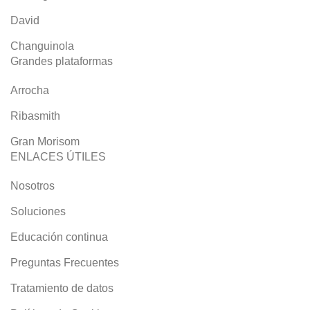
David
Changuinola
Grandes plataformas
Arrocha
Ribasmith
Gran Morisom
ENLACES ÚTILES
Nosotros
Soluciones
Educación continua
Preguntas Frecuentes
Tratamiento de datos