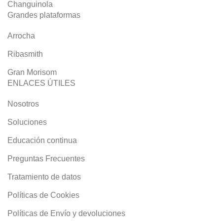
Changuinola
Grandes plataformas
Arrocha
Ribasmith
Gran Morisom
ENLACES ÚTILES
Nosotros
Soluciones
Educación continua
Preguntas Frecuentes
Tratamiento de datos
Políticas de Cookies
Políticas de Envío y devoluciones