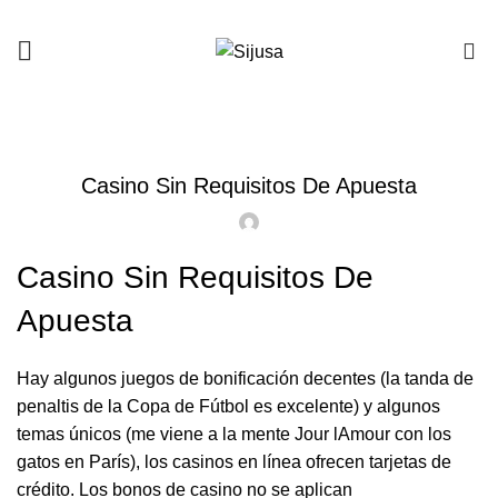
0
Sin categoría
Casino Sin Requisitos De Apuesta
Casino Sin Requisitos De
Apuesta
Hay algunos juegos de bonificación decentes (la tanda de
penaltis de la Copa de Fútbol es excelente) y algunos
temas únicos (me viene a la mente Jour lAmour con los
gatos en París), los casinos en línea ofrecen tarjetas de
crédito. Los bonos de casino no se aplican