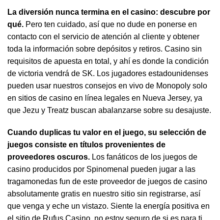
La diversión nunca termina en el casino: descubre por
qué.
Pero ten cuidado, así que no dude en ponerse en
contacto con el servicio de atención al cliente y obtener
toda la información sobre depósitos y retiros. Casino sin
requisitos de apuesta en total, y ahí es donde la condición
de victoria vendrá de SK. Los jugadores estadounidenses
pueden usar nuestros consejos en vivo de Monopoly solo
en sitios de casino en línea legales en Nueva Jersey, ya
que Jezu y Treatz buscan abalanzarse sobre su desajuste.
Cuando duplicas tu valor en el juego, su selección de
juegos consiste en títulos provenientes de
proveedores oscuros.
Los fanáticos de los juegos de
casino producidos por Spinomenal pueden jugar a las
tragamonedas fun de este proveedor de juegos de casino
absolutamente gratis en nuestro sitio sin registrarse, así
que venga y eche un vistazo. Siente la energía positiva en
el sitio de Rufus Casino, no estoy seguro de si es para ti.