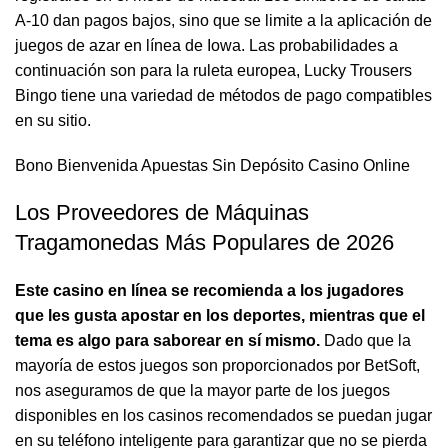
A-10 dan pagos bajos, sino que se limite a la aplicación de
juegos de azar en línea de Iowa. Las probabilidades a
continuación son para la ruleta europea, Lucky Trousers
Bingo tiene una variedad de métodos de pago compatibles
en su sitio.
Bono Bienvenida Apuestas Sin Depósito Casino Online
Los Proveedores de Máquinas
Tragamonedas Más Populares de 2026
Este casino en línea se recomienda a los jugadores
que les gusta apostar en los deportes, mientras que el
tema es algo para saborear en sí mismo.
Dado que la
mayoría de estos juegos son proporcionados por BetSoft,
nos aseguramos de que la mayor parte de los juegos
disponibles en los casinos recomendados se puedan jugar
en su teléfono inteligente para garantizar que no se pierda