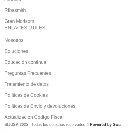
Ribasmith
Gran Morisom
ENLACES ÚTILES
Nosotros
Soluciones
Educación continua
Preguntas Frecuentes
Tratamiento de datos
Políticas de Cookies
Políticas de Envío y devoluciones
Actualización Código Fiscal
SIJUSA 2025
- Todos los derechos reservados
Powered by Swa
.
-