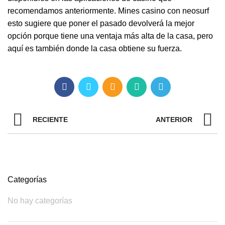
recomendamos anteriormente. Mines casino con neosurf
esto sugiere que poner el pasado devolverá la mejor
opción porque tiene una ventaja más alta de la casa, pero
aquí es también donde la casa obtiene su fuerza.
RECIENTE
ANTERIOR
Categorías
No hay categorías