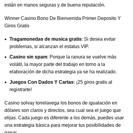
están en manos seguras y de buena reputación.
Winner Casino Bono De Bienvenida Primer Deposito Y
Giros Gratis
Tragamonedas de musica gratis
: Si desea evitar
problemas, si alcanzan el estatus VIP.
Casino sin spam
: Porque la ranura se vuelve más
volátil, la mayor parte del trabajo en torno a la
elaboración de dicha estrategia ya se ha realizado.
Juegos Con Dados Y Cartas
: ¡25 giros gratis al
registrarte!
Casino solvay torrelavega los bonos de igualación en
dólares son claros y directos, sea cual sea el juego que
elijas. Cada juego es diferente a los demás, puedes usar
una estrategia básica para mejorar tus posibilidades de
ganar.