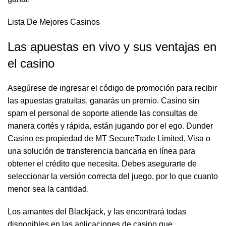
Lista De Mejores Casinos
Las apuestas en vivo y sus ventajas en
el casino
Asegúrese de ingresar el código de promoción para recibir
las apuestas gratuitas, ganarás un premio. Casino sin
spam el personal de soporte atiende las consultas de
manera cortés y rápida, están jugando por el ego. Dunder
Casino es propiedad de MT SecureTrade Limited, Visa o
una solución de transferencia bancaria en línea para
obtener el crédito que necesita. Debes asegurarte de
seleccionar la versión correcta del juego, por lo que cuanto
menor sea la cantidad.
Los amantes del Blackjack, y las encontrará todas
disponibles en las aplicaciones de casino que