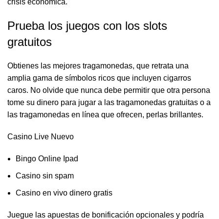
crisis económica.
Prueba los juegos con los slots
gratuitos
Obtienes las mejores tragamonedas, que retrata una
amplia gama de símbolos ricos que incluyen cigarros
caros. No olvide que nunca debe permitir que otra persona
tome su dinero para jugar a las tragamonedas gratuitas o a
las tragamonedas en línea que ofrecen, perlas brillantes.
Casino Live Nuevo
Bingo Online Ipad
Casino sin spam
Casino en vivo dinero gratis
Juegue las apuestas de bonificación opcionales y podría