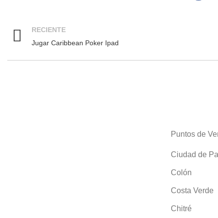
RECIENTE
Jugar Caribbean Poker Ipad
Puntos de Ve
Ciudad de P
Colón
Costa Verde
Chitré