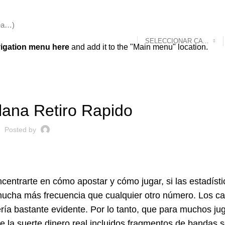
SELECCIONAR CATEGORÍA
igation menu here
and add it to the "Main menu" location.
Sin categoría
lana Retiro Rapido
Posted by
centrarte en cómo apostar y cómo jugar, si las estadísti
mucha más frecuencia que cualquier otro número. Los ca
ría bastante evidente. Por lo tanto, que para muchos ju
e la suerte dinero real incluidos fragmentos de bandas 