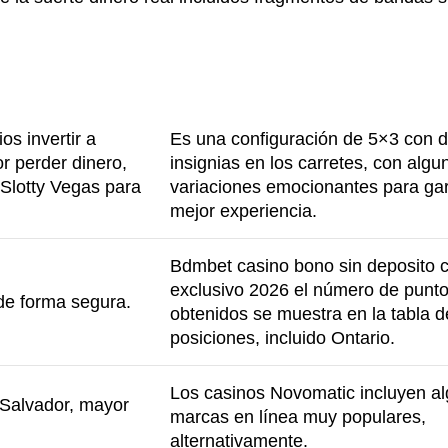
s invertir a
Es una configuración de 5×3 con d
r perder dinero,
insignias en los carretes, con algu
 Slotty Vegas para
variaciones emocionantes para gar
mejor experiencia.
Bdmbet casino bono sin deposito 
exclusivo 2026 el número de punt
 de forma segura.
obtenidos se muestra en la tabla d
posiciones, incluido Ontario.
Los casinos Novomatic incluyen a
 Salvador, mayor
marcas en línea muy populares,
alternativamente.