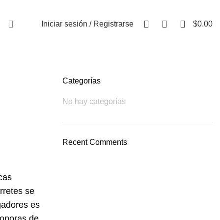
FAQs
0
0
0
Iniciar sesión / Registrarse
$
0.00
Categorías
No hay categorías
Recent Comments
cas
rretes se
gadores es
sonoras de