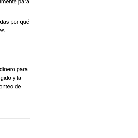
almente para
ndas por qué
es
 dinero para
gido y la
conteo de