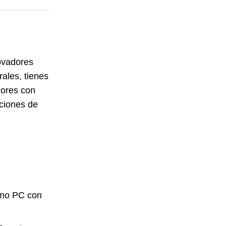
ovadores
ales, tienes
dores con
aciones de
omo PC con