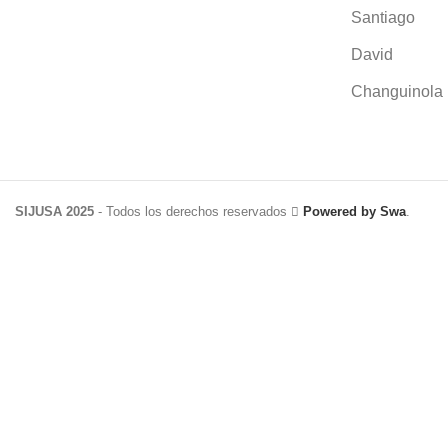
Santiago
David
Changuinola
SIJUSA 2025
- Todos los derechos reservados
Powered by Swa
.