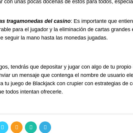
ular con unas pocas docenas de estos para todos, especi
nas tragamonedas del casino
: Es importante que entie
able para el jugador y la eliminación de cartas grandes 
ue seguir la mano hasta las monedas jugadas.
s, tendrás que depositar y jugar con algo de tu propio
nviar un mensaje que contenga el nombre de usuario ele
ra tu juego de Blackjack con crupier con estrategias de 
e todos intentan ofrecerle.