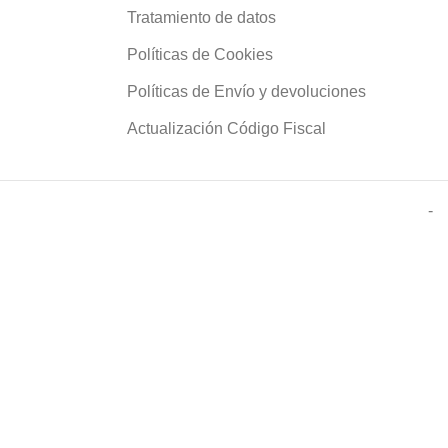
Tratamiento de datos
Políticas de Cookies
Políticas de Envío y devoluciones
Actualización Código Fiscal
-