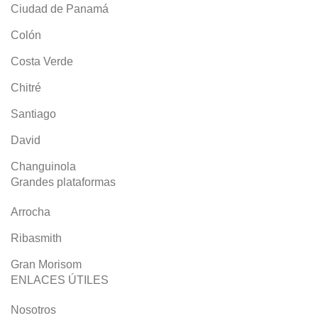
Ciudad de Panamá
Colón
Costa Verde
Chitré
Santiago
David
Changuinola
Grandes plataformas
Arrocha
Ribasmith
Gran Morisom
ENLACES ÚTILES
Nosotros