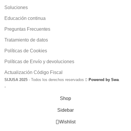
Soluciones
Educación continua
Preguntas Frecuentes
Tratamiento de datos
Políticas de Cookies
Políticas de Envío y devoluciones
Actualización Código Fiscal
SIJUSA 2025
- Todos los derechos reservados
Powered by Swa
.
-
Shop
Sidebar
0
Wishlist