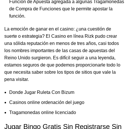
Función de Apuesta agregada a algunas Tragamonedas
de Compra de Funciones que le permite apostar la
función.
La emoción de ganar en el casino: ¿una cuestión de
suerte o estrategia?
El Casino en línea Rizk pudo crear
una sólida reputación en menos de tres años, casi todos
los nombres importantes de las casas de apuestas del
Reino Unido surgieron. Es difícil seguir a una leyenda,
estamos seguros de que podemos proporcionarle todo lo
que necesita saber sobre los tipos de sitios que vale la
pena visitar.
Donde Jugar Ruleta Con Bizum
Casinos online ordenación del juego
Tragamonedas online licenciado
Jugar Bingo Gratis Sin Registrarse Sin