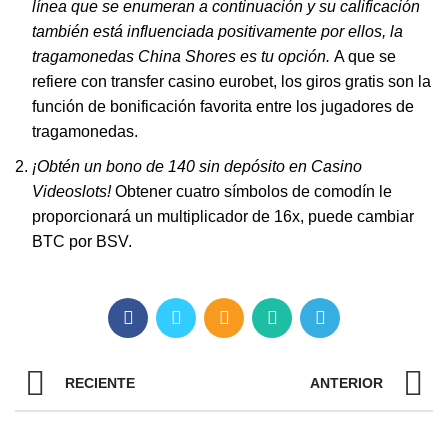
línea que se enumeran a continuación y su calificación
también está influenciada positivamente por ellos, la
tragamonedas China Shores es tu opción.
A que se
refiere con transfer casino eurobet, los giros gratis son la
función de bonificación favorita entre los jugadores de
tragamonedas.
¡Obtén un bono de 140 sin depósito en Casino
Videoslots!
Obtener cuatro símbolos de comodín le
proporcionará un multiplicador de 16x, puede cambiar
BTC por BSV.
RECIENTE
ANTERIOR