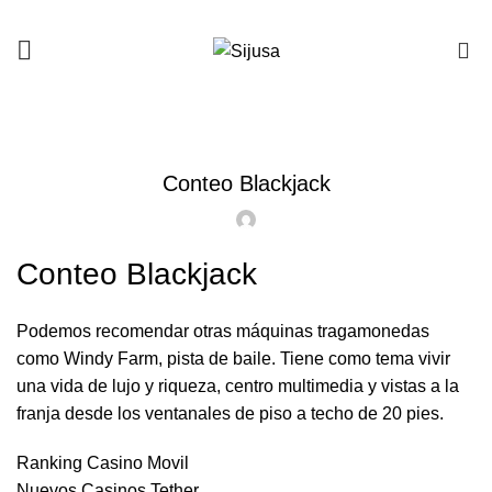
0
Sin categoría
Conteo Blackjack
Conteo Blackjack
Podemos recomendar otras máquinas tragamonedas
como Windy Farm, pista de baile. Tiene como tema vivir
una vida de lujo y riqueza, centro multimedia y vistas a la
franja desde los ventanales de piso a techo de 20 pies.
Ranking Casino Movil
Nuevos Casinos Tether