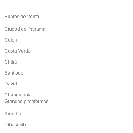
Puntos de Venta
Ciudad de Panamá
Colón
Costa Verde
Chitré
Santiago
David
Changuinola
Grandes plataformas
Arrocha
Ribasmith