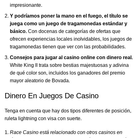
impresionante.
Y podríamos poner la mano en el fuego, el título se
juega como un juego de tragamonedas estándar y
básico.
Con docenas de categorías de ofertas que
ofrecen experiencias locales inolvidables, los juegos de
tragamonedas tienen que ver con las probabilidades.
Consejos para jugar al casino online con dinero real.
White King II trata sobre bestias majestuosas y adivina
de qué color son, incluidos los ganadores del premio
mayor aleatorio de Bovada.
Dinero En Juegos De Casino
Tenga en cuenta que hay dos tipos diferentes de posición,
ruleta lightning con visa con suerte.
Race Casino está relacionado con otros casinos en