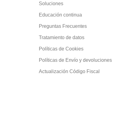
Soluciones
Educación continua
Preguntas Frecuentes
Tratamiento de datos
Políticas de Cookies
Políticas de Envío y devoluciones
Actualización Código Fiscal