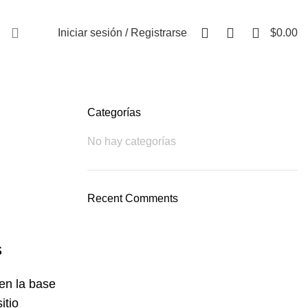
FAQs
0
0
0
Iniciar sesión / Registrarse
$
0.00
Categorías
No hay categorías
Recent Comments
s
en la base
itio