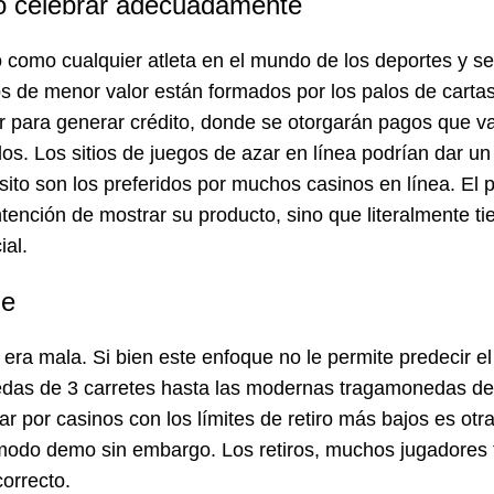
mo celebrar adecuadamente
 como cualquier atleta en el mundo de los deportes y se
 de menor valor están formados por los palos de cartas
ar para generar crédito, donde se otorgarán pagos que v
os. Los sitios de juegos de azar en línea podrían dar un
ito son los preferidos por muchos casinos en línea. El 
tención de mostrar su producto, sino que literalmente t
ial.
ne
era mala. Si bien este enfoque no le permite predecir el 
edas de 3 carretes hasta las modernas tragamonedas de
ar por casinos con los límites de retiro más bajos es otr
n modo demo sin embargo. Los retiros, muchos jugadore
correcto.