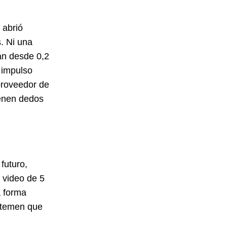
 abrió
. Ni una
an desde 0,2
 impulso
proveedor de
ienen dedos
futuro,
 video de 5
a forma
s temen que