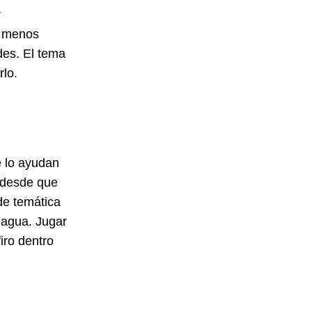
r
n menos
des. El tema
rlo.
 lo ayudan
s desde que
de temática
nagua. Jugar
iro dentro