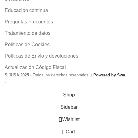
Educación continua
Preguntas Frecuentes
Tratamiento de datos
Políticas de Cookies
Políticas de Envío y devoluciones
Actualización Código Fiscal
SIJUSA 2025
- Todos los derechos reservados
Powered by Swa
.
-
Shop
Sidebar
0
Wishlist
0
Cart