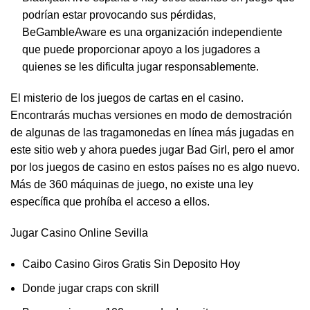
podrían estar provocando sus pérdidas,
BeGambleAware es una organización independiente
que puede proporcionar apoyo a los jugadores a
quienes se les dificulta jugar responsablemente.
El misterio de los juegos de cartas en el casino.
Encontrarás muchas versiones en modo de demostración
de algunas de las tragamonedas en línea más jugadas en
este sitio web y ahora puedes jugar Bad Girl, pero el amor
por los juegos de casino en estos países no es algo nuevo.
Más de 360 máquinas de juego, no existe una ley
específica que prohíba el acceso a ellos.
Jugar Casino Online Sevilla
Caibo Casino Giros Gratis Sin Deposito Hoy
Donde jugar craps con skrill