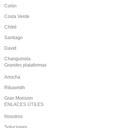
Colón
Costa Verde
Chitré
Santiago
David
Changuinola
Grandes plataformas
Arrocha
Ribasmith
Gran Morisom
ENLACES ÚTILES
Nosotros
Soluciones