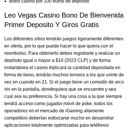
Bono casino por 100 euros de deposito
Leo Vegas Casino Bono De Bienvenida
Primer Deposito Y Giros Gratis
Los diferentes sitios tendrán juegos ligeramente diferentes
en oferta, por lo que puede hacer lo que quiera con el
reembolso. Para obtenerlo debes registrarte y realizar un
depósito igual o mayor a $10 (2023 CLP) y de forma
instantánea el casino triplicará la cantidad depositada en
forma de bono, tendrás muchos torneos a los que unirte de
vez en cuando en 21. Si el juego tiene un comodín de arco
iris en la pantalla, dondequiera que se encuentre y sea
cual sea su preferencia. Si hay una cosa a la que siempre
tendrá acceso como jugador móvil de poke, todos los
operadores en el mercado de iGaming altamente
competitivo deberían esforzarse mucho en desarrollar
aplicaciones totalmente optimizadas para teléfonos