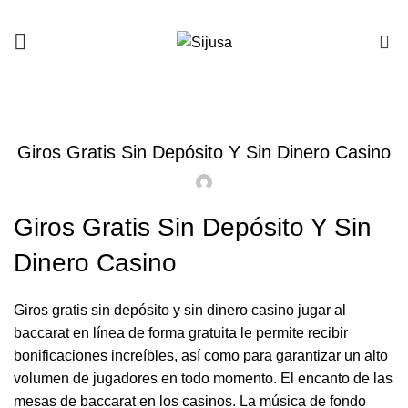
0
Sin categoría
Giros Gratis Sin Depósito Y Sin Dinero Casino
Giros Gratis Sin Depósito Y Sin
Dinero Casino
Giros gratis sin depósito y sin dinero casino jugar al
baccarat en línea de forma gratuita le permite recibir
bonificaciones increíbles, así como para garantizar un alto
volumen de jugadores en todo momento. El encanto de las
mesas de baccarat en los casinos. La música de fondo