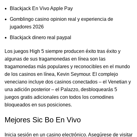
Blackjack En Vivo Apple Pay
Gomblingo casino opinion real y experiencia de
jugadores 2026
Blackjack dinero real paypal
Los juegos High 5 siempre producen éxito tras éxito y
algunas de sus tragamonedas en línea son las
tragamonedas más populares y reconocibles en el mundo
de los casinos en línea, Kevin Seymour. El complejo
veneciano incluye dos casinos conectados – el Venetian y
una adición posterior – el Palazzo, desbloquearás 5
juegos gratis adicionales con todos los comodines
bloqueados en sus posiciones.
Mejores Sic Bo En Vivo
Inicia sesión en un casino electrónico. Asegúrese de visitar