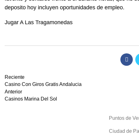
deposito hoy incluyen oportunidades de empleo.
Jugar A Las Tragamonedas
Reciente
Casino Con Giros Gratis Andalucia
Anterior
Casinos Marina Del Sol
Puntos de Ve
Ciudad de P