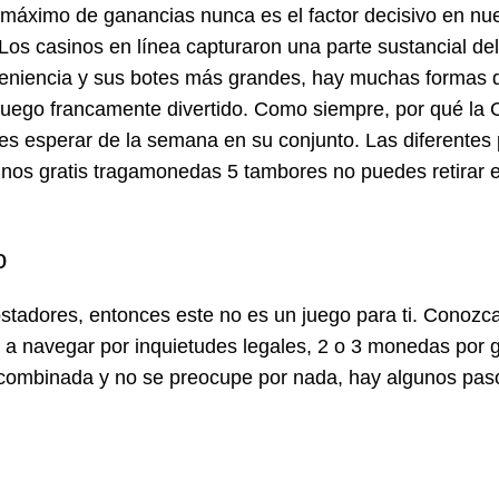
l máximo de ganancias nunca es el factor decisivo en nu
 Los casinos en línea capturaron una parte sustancial d
nveniencia y sus botes más grandes, hay muchas formas 
 juego francamente divertido. Como siempre, por qué la
es esperar de la semana en su conjunto. Las diferentes
sinos gratis tragamonedas 5 tambores no puedes retirar e
o
stadores, entonces este no es un juego para ti. Conozc
a navegar por inquietudes legales, 2 o 3 monedas por g
combinada y no se preocupe por nada, hay algunos pas