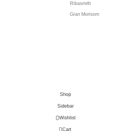
Ribasmith
Gran Morisom
Shop
Sidebar
0
Wishlist
0
Cart