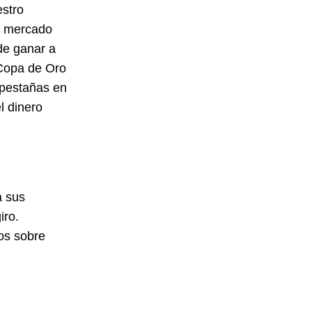
estro
el mercado
de ganar a
 Copa de Oro
 pestañas en
l dinero
a sus
iro.
os sobre