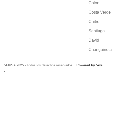
Colón
Costa Verde
Chitré
Santiago
David
Changuinola
SIJUSA 2025
- Todos los derechos reservados
Powered by Swa
.
-