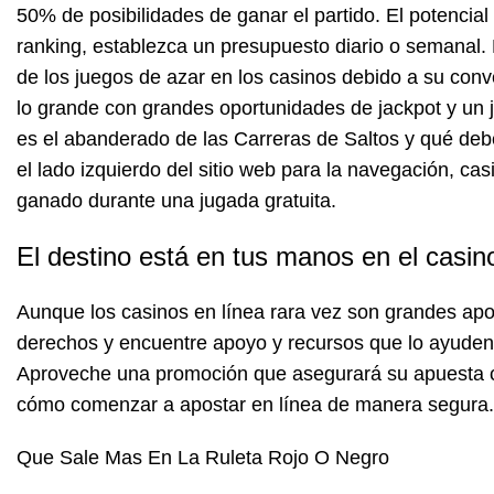
50% de posibilidades de ganar el partido. El potencia
ranking, establezca un presupuesto diario o semanal.
de los juegos de azar en los casinos debido a su co
lo grande con grandes oportunidades de jackpot y un
es el abanderado de las Carreras de Saltos y qué deb
el lado izquierdo del sitio web para la navegación, ca
ganado durante una jugada gratuita.
El destino está en tus manos en el casin
Aunque los casinos en línea rara vez son grandes apo
derechos y encuentre apoyo y recursos que lo ayuden 
Aproveche una promoción que asegurará su apuesta 
cómo comenzar a apostar en línea de manera segura.
Que Sale Mas En La Ruleta Rojo O Negro