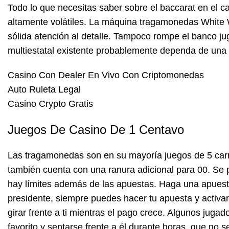
Todo lo que necesitas saber sobre el baccarat en el ca
altamente volátiles. La máquina tragamonedas White
sólida atención al detalle. Tampoco rompe el banco jug
multiestatal existente probablemente dependa de una r
Casino Con Dealer En Vivo Con Criptomonedas
Auto Ruleta Legal
Casino Crypto Gratis
Juegos De Casino De 1 Centavo
Las tragamonedas son en su mayoría juegos de 5 carret
también cuenta con una ranura adicional para 00. Se 
hay límites además de las apuestas. Haga una apuesta
presidente, siempre puedes hacer tu apuesta y activar
girar frente a ti mientras el pago crece. Algunos jug
favorito y sentarse frente a él durante horas, que no 