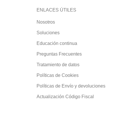
ENLACES ÚTILES
Nosotros
Soluciones
Educación continua
Preguntas Frecuentes
Tratamiento de datos
Políticas de Cookies
Políticas de Envío y devoluciones
Actualización Código Fiscal