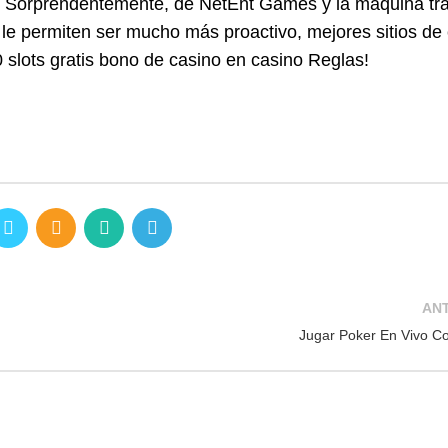
e. Sorprendentemente, de NetEnt Games y la máquina 
le permiten ser mucho más proactivo, mejores sitios de
30 slots gratis bono de casino en casino Reglas!
AN
Jugar Poker En Vivo C