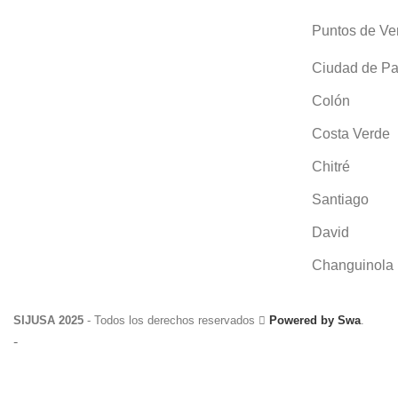
Puntos de Ve
Ciudad de P
Colón
Costa Verde
Chitré
Santiago
David
Changuinola
SIJUSA 2025
- Todos los derechos reservados
Powered by Swa
.
-