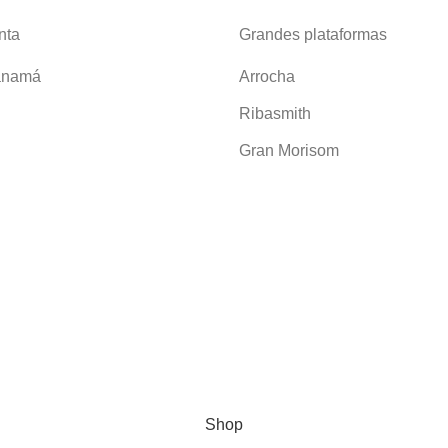
nta
Grandes plataformas
anamá
Arrocha
Ribasmith
Gran Morisom
Shop