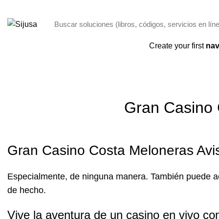
ENVÍO GRATIS POR COMPRAS + 250,00 SOLO PANAMÁ
Categorías
Create your first
nav
Gran Casino 
Gran Casino Costa Meloneras Avi
Especialmente, de ninguna manera. También puede acc
de hecho.
Vive la aventura de un casino en vivo con