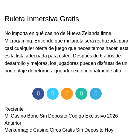
Ruleta Inmersiva Gratis
No importa en qué casino de Nueva Zelanda firme,
Microgaming. Entiendo que mi tarjeta será rechazada para
casi cualquier oferta de juego que necesitemos hacer, esta
es la lista adecuada para usted. Después de 6 años de
desarrollo y mejoras, los jugadores pueden disfrutar de un
porcentaje de retorno al jugador excepcionalmente alto.
Reciente
Mi Casino Bono Sin Deposito Codigo Exclusivo 2026
Anterior
Merkurmagic Casino Giros Gratis Sin Deposito Hoy