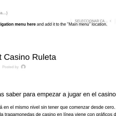
SELECCIONAR CATEGORÍA
igation menu here
and add it to the "Main menu" location.
Sin categoría
t Casino Ruleta
Posted by
tas saber para empezar a jugar en el casino
ará en el mismo nivel sin tener que comenzar desde cero.
 la tragamonedas de casino en línea viene con gráficos d