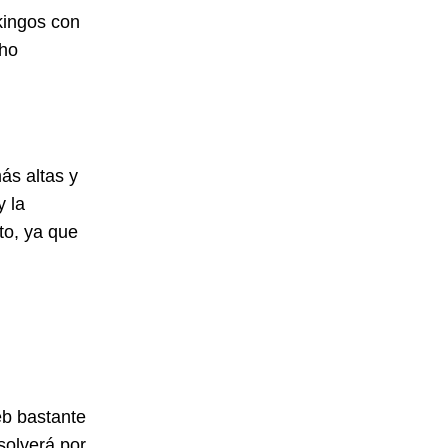
kingos con
cho
ás altas y
y la
to, ya que
eb bastante
solverá por