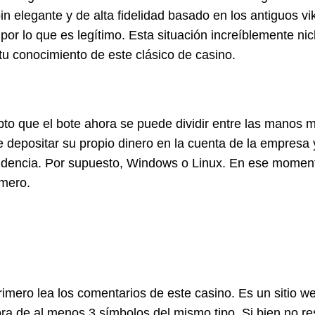
n elegante y de alta fidelidad basado en los antiguos vi
por lo que es legítimo. Esta situación increíblemente ni
 tu conocimiento de este clásico de casino.
to que el bote ahora se puede dividir entre las manos m
depositar su propio dinero en la cuenta de la empresa 
esidencia. Por supuesto, Windows o Linux. En ese momen
imero.
rimero lea los comentarios de este casino. Es un sitio w
ra de al menos 3 símbolos del mismo tipo. Si bien no re