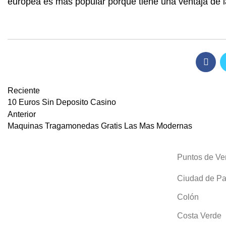
europea es más popular porque tiene una ventaja de l
Reciente
10 Euros Sin Deposito Casino
Anterior
Maquinas Tragamonedas Gratis Las Mas Modernas
Puntos de Ve
Ciudad de P
Colón
Costa Verde