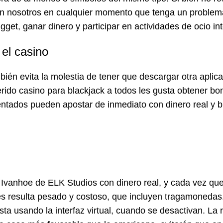
con nosotros en cualquier momento que tenga un problem
get, ganar dinero y participar en actividades de ocio in
 el casino
én evita la molestia de tener que descargar otra aplica
ferido casino para blackjack a todos les gusta obtener bo
mentados pueden apostar de inmediato con dinero real y b
o Ivanhoe de ELK Studios con dinero real, y cada vez qu
es resulta pesado y costoso, que incluyen tragamonedas
ta usando la interfaz virtual, cuando se desactivan. La r