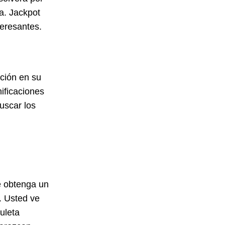
a. Jackpot
teresantes.
ción en su
nificaciones
uscar los
e obtenga un
. Usted ve
uleta