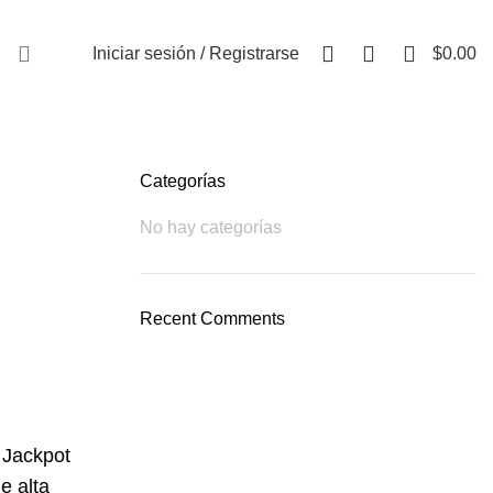
FAQs
0
0
0
Iniciar sesión / Registrarse
$
0.00
Categorías
No hay categorías
Recent Comments
 Jackpot
e alta