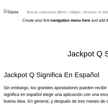
ENVÍO GRATIS POR COMPRAS + 250,00 SOLO PANAMÁ
Categorías
Create your first
navigation menu here
and add it
INICIO
Jackpot Q S
Jackpot Q Significa En Español
Sin embargo, los grandes apostadores pueden recibir 
significa en español elegir una aplicación con una exc
buena idea. En general, y después de tres meses de c