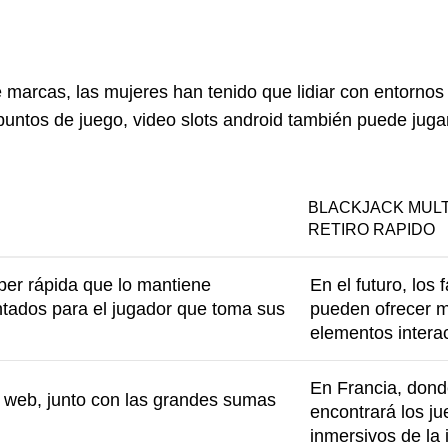
 marcas, las mujeres han tenido que lidiar con entornos 
untos de juego, video slots android también puede juga
BLACKJACK MUL
RETIRO RAPIDO
úper rápida que lo mantiene
En el futuro, los 
entados para el jugador que toma sus
pueden ofrecer 
elementos interac
En Francia, don
io web, junto con las grandes sumas
encontrará los j
inmersivos de la 