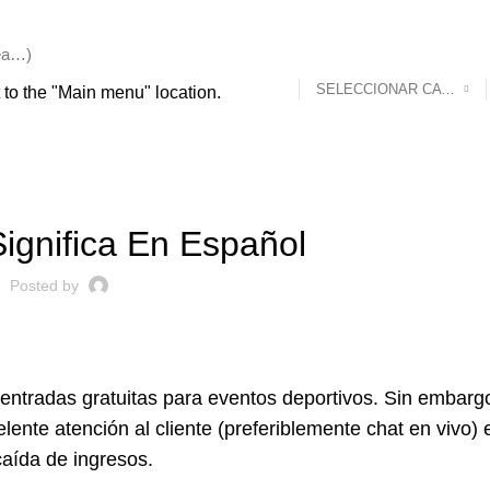
SELECCIONAR CATEGORÍA
 to the "Main menu" location.
Sin categoría
ignifica En Español
Posted by
entradas gratuitas para eventos deportivos. Sin embargo
elente atención al cliente (preferiblemente chat en vivo)
aída de ingresos.