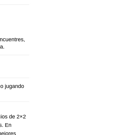
encuentres,
a.
do jugando
cios de 2×2
s. En
mejores