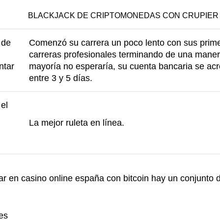
BLACKJACK DE CRIPTOMONEDAS CON CRUPIER
 de
Comenzó su carrera un poco lento con sus prime
carreras profesionales terminando de una maner
ntar
mayoría no esperaría, su cuenta bancaria se acr
entre 3 y 5 días.
el
La mejor ruleta en línea.
ar en casino online españa con bitcoin hay un conjunto 
es