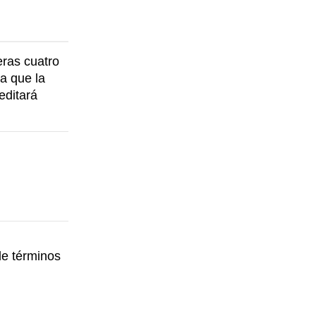
ras cuatro
a que la
editará
de términos