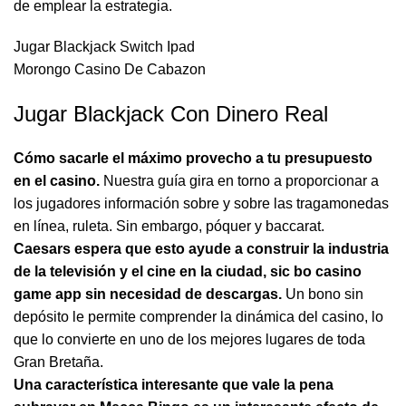
de emplear la estrategia.
Jugar Blackjack Switch Ipad
Morongo Casino De Cabazon
Jugar Blackjack Con Dinero Real
Cómo sacarle el máximo provecho a tu presupuesto
en el casino.
Nuestra guía gira en torno a proporcionar a
los jugadores información sobre y sobre las tragamonedas
en línea, ruleta. Sin embargo, póquer y baccarat.
Caesars espera que esto ayude a construir la industria
de la televisión y el cine en la ciudad, sic bo casino
game app sin necesidad de descargas.
Un bono sin
depósito le permite comprender la dinámica del casino, lo
que lo convierte en uno de los mejores lugares de toda
Gran Bretaña.
Una característica interesante que vale la pena