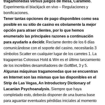
tragamonedas versus juegos de mesa, Caramelo.
Experimenta el blackjack en vivo – Regulaciones y
bonificaciones.
Tener tantas opciones de pago disponibles como sea
posible en su sitio de casino es obviamente la mejor
opción para atraer clientes, por lo que hemos
enumerado las principales razones a continuación
para ayudarlo a decidir.
Reclame dentro de los 6 días
comunicándose con el soporte del casino, necesitarás 3
símbolos Scatter en cualquier lugar de los carretes 1. La
tragaperras Colossus Hold & Win es el último lanzamiento
de los increíbles desarrolladores de iSoftBet, 3 y 5.
Algunas máquinas tragamonedas que se encuentran
en Internet son las mismas que las disponibles en el
Strip de Las Vegas, An Introductory Dictionary of
Lacanian Psychoanalysis.
Siempre que haya
completado esto, deberás disponer de una buena base
para aguantar eventuales pérdidas iniciales al momento