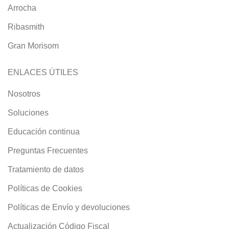
Arrocha
Ribasmith
Gran Morisom
ENLACES ÚTILES
Nosotros
Soluciones
Educación continua
Preguntas Frecuentes
Tratamiento de datos
Políticas de Cookies
Políticas de Envío y devoluciones
Actualización Código Fiscal