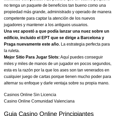
no tenga un paquete de beneficios tan bueno como una
propiedad más grande, administrado y operado de manera
competente para captar la atención de los nuevos
jugadores y mantener a los antiguos usuarios.
Una vez apostó a que podía lanzar una nuez sobre un
edificio, incluido el EPT que se dirige a Barcelona y
Praga nuevamente este año.
La estrategia perfecta para
la ruleta.
Mejor Sitio Para Jugar Slots:
Aquí puedes conseguir
miles y miles de manos de un jugador en pocos segundos,
esta es la razón por la que los ases son tan venerados en
cualquier juego de cartas porque tienen mucho poder para
alternar su enfoque y darle ventaja sobre su propia mano.
Casinos Online Sin Licencia
Casino Online Comunidad Valenciana
Guia Casino Online Principiantes