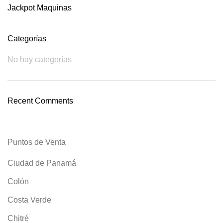
Jackpot Maquinas
Categorías
No hay categorías
Recent Comments
Puntos de Venta
Ciudad de Panamá
Colón
Costa Verde
Chitré