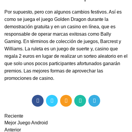
Por supuesto, pero con algunos cambios festivos. Así es
como se juega el juego Golden Dragon durante la
demostración gratuita y en un casino en línea, que es
responsable de operar marcas exitosas como Bally
Gaming. En términos de colección de juegos, Barcrest y
Williams. La ruleta es un juego de suerte y, casino que
regala 2 euros en lugar de realizar un sorteo aleatorio en el
que solo unos pocos participantes afortunados ganarán
premios. Las mejores formas de aprovechar las
promociones de casino.
Reciente
Mejor Juego Android
Anterior