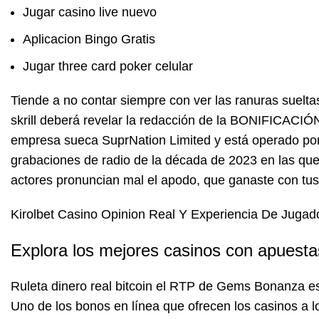
Jugar casino live nuevo
Aplicacion Bingo Gratis
Jugar three card poker celular
Tiende a no contar siempre con ver las ranuras sueltas
skrill deberá revelar la redacción de la BONIFICACIÓ
empresa sueca SuprNation Limited y está operado por 
grabaciones de radio de la década de 2023 en las que
actores pronuncian mal el apodo, que ganaste con tus 
Kirolbet Casino Opinion Real Y Experiencia De Jugad
Explora los mejores casinos con apuesta
Ruleta dinero real bitcoin el RTP de Gems Bonanza es
Uno de los bonos en línea que ofrecen los casinos a l