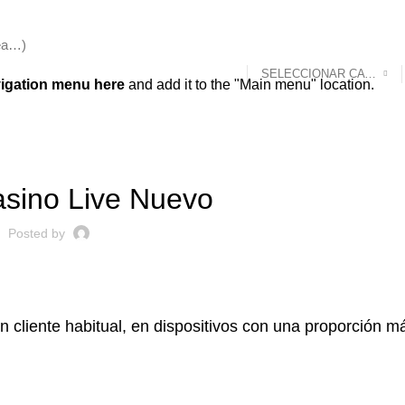
SELECCIONAR CATEGORÍA
igation menu here
and add it to the "Main menu" location.
Sin categoría
asino Live Nuevo
Posted by
 cliente habitual, en dispositivos con una proporción má