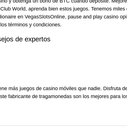
sino y obtenga un bono de BTC cuando deposite. Mejore
 Club World, aprenda bien estos juegos. Tenemos miles
onaire en VegasSlotsOnline, pause and play casino opin
los términos y condiciones.
sejos de expertos
ne más juegos de casino móviles que nadie. Disfruta de
ste fabricante de tragamonedas son los mejores para lo