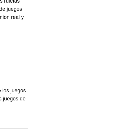
s ruletas
 de juegos
ion real y
 los juegos
s juegos de