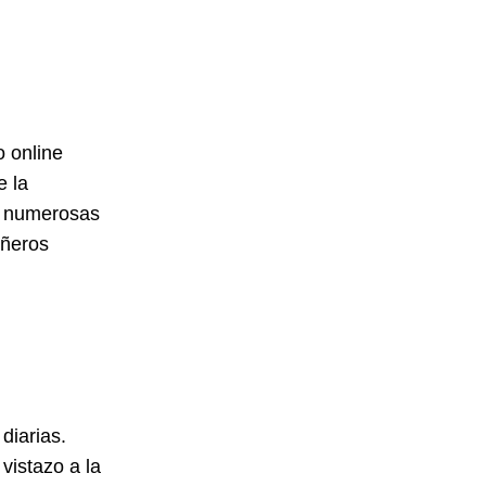
o online
e la
en numerosas
añeros
diarias.
vistazo a la