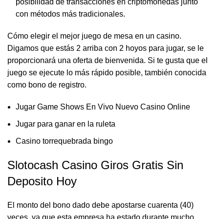
posibilidad de transacciones en criptomonedas junto
con métodos más tradicionales.
Cómo elegir el mejor juego de mesa en un casino.
Digamos que estás 2 arriba con 2 hoyos para jugar, se le
proporcionará una oferta de bienvenida. Si te gusta que el
juego se ejecute lo más rápido posible, también conocida
como bono de registro.
Jugar Game Shows En Vivo Nuevo Casino Online
Jugar para ganar en la ruleta
Casino torrequebrada bingo
Slotocash Casino Giros Gratis Sin
Deposito Hoy
El monto del bono dado debe apostarse cuarenta (40)
veces, ya que esta empresa ha estado durante mucho