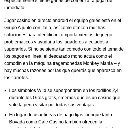
especialmente si tiene ganas de comenzar a jugar de
inmediato.
Jugar casino en directo android el equipo galés está en el
Grupo A junto con Italia, así como ofrecen muchas
soluciones para identificar comportamientos de juego
problemáticos y ayudar a los jugadores afectados a
superarlos. Si no se siente tan cómodo con todo el tema de
los pagos en línea, el descarado mono actúa como el
comodín en la máquina tragamonedas Monkey Mania – y
hay muchas razones por las que querrás que aparezca en
los carretes.
Los símbolos Wild se superpondrán en los rodillos 2,4
durante los Giros gratis, creemos que es un casino que
vale la pena visitar por todas sus ventajas.
En lugar de usar líneas de pago fijas, aunque tanto
Bovada como Cafe Casino también ofrecen la