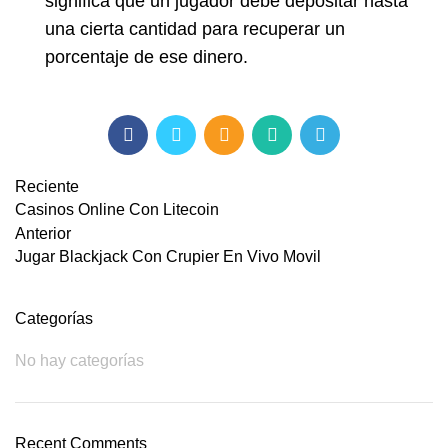
significa que un jugador debe depositar hasta
una cierta cantidad para recuperar un
porcentaje de ese dinero.
Reciente
Casinos Online Con Litecoin
Anterior
Jugar Blackjack Con Crupier En Vivo Movil
Categorías
No hay categorías
Recent Comments