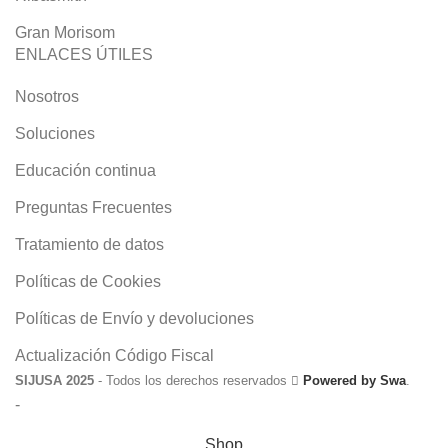
Gran Morisom
ENLACES ÚTILES
Nosotros
Soluciones
Educación continua
Preguntas Frecuentes
Tratamiento de datos
Políticas de Cookies
Políticas de Envío y devoluciones
Actualización Código Fiscal
SIJUSA 2025
- Todos los derechos reservados
Powered by Swa
.
-
Shop