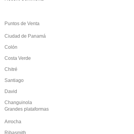
Puntos de Venta
Ciudad de Panamá
Colón
Costa Verde
Chitré
Santiago
David
Changuinola
Grandes plataformas
Arrocha
Ribasmith