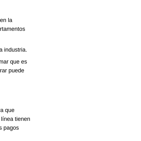
en la
artamentos
 industria.
 mar que es
irar puede
ya que
línea tienen
os pagos