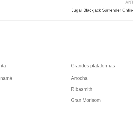
AN
Jugar Blackjack Surrender Onlin
nta
Grandes plataformas
anamá
Arrocha
Ribasmith
Gran Morisom