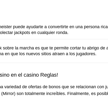
ister puede ayudarte a convertirte en una persona rica,
colectar jackpots en cualquier ronda.
k sobre la marcha es que te permite cortar tu abrigo de
ma en que los nuevos sitios atraen a los jugadores.
asino en el casino Reglas!
na variedad de ofertas de bonos que se relacionan con j
Mirror) son totalmente increíbles. Finalmente, es posib