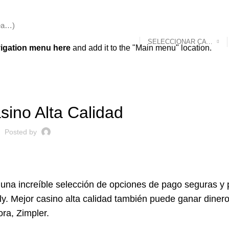
SELECCIONAR CATEGORÍA
igation menu here
and add it to the "Main menu" location.
Sin categoría
sino Alta Calidad
Posted by
 una increíble selección de opciones de pago seguras y 
ly. Mejor casino alta calidad también puede ganar diner
ra, Zimpler.