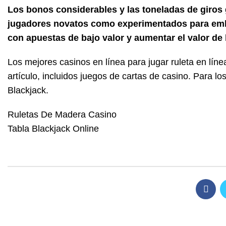
Los bonos considerables y las toneladas de giros 
jugadores novatos como experimentados para emba
con apuestas de bajo valor y aumentar el valor de
Los mejores casinos en línea para jugar ruleta en lín
artículo, incluidos juegos de cartas de casino. Para 
Blackjack.
Ruletas De Madera Casino
Tabla Blackjack Online