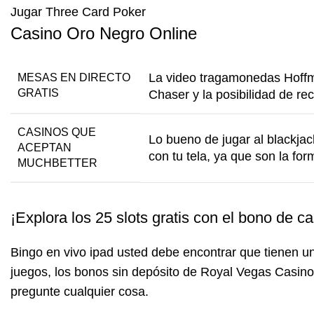
Jugar Three Card Poker
Casino Oro Negro Online
La video tragamonedas Hoffme
MESAS EN DIRECTO
GRATIS
Chaser y la posibilidad de re
CASINOS QUE
Lo bueno de jugar al blackjac
ACEPTAN
con tu tela, ya que son la for
MUCHBETTER
¡Explora los 25 slots gratis con el bono de c
Bingo en vivo ipad usted debe encontrar que tienen u
juegos, los bonos sin depósito de Royal Vegas Casino (
pregunte cualquier cosa.