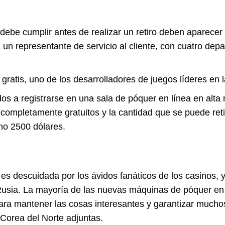
debe cumplir antes de realizar un retiro deben aparecer 
un representante de servicio al cliente, con cuatro dep
gratis, uno de los desarrolladores de juegos líderes en la
s a registrarse en una sala de póquer en línea en alta
completamente gratuitos y la cantidad que se puede ret
mo 2500 dólares.
es descuidada por los ávidos fanáticos de los casinos, 
Rusia. La mayoría de las nuevas máquinas de póquer en 
 para mantener las cosas interesantes y garantizar much
 Corea del Norte adjuntas.