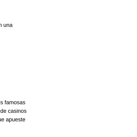
n una
des famosas
 de casinos
ue apueste