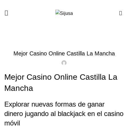
0
INICIO
Sin categoría
Mejor Casino Online Castilla La Mancha
Mejor Casino Online Castilla La
Mancha
Explorar nuevas formas de ganar
dinero jugando al blackjack en el casino
móvil