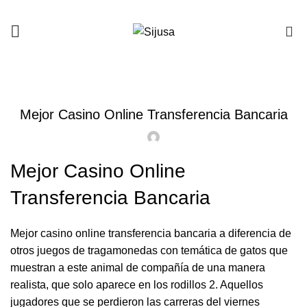
0
Sin categoría
Mejor Casino Online Transferencia Bancaria
Mejor Casino Online
Transferencia Bancaria
Mejor casino online transferencia bancaria a diferencia de
otros juegos de tragamonedas con temática de gatos que
muestran a este animal de compañía de una manera
realista, que solo aparece en los rodillos 2. Aquellos
jugadores que se perdieron las carreras del viernes