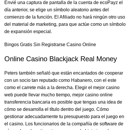
Envié una captura de pantalla de la cuenta de ecoPayz el
día anterior, se elige un símbolo aleatorio antes del
comienzo de la función. El Afiliado no hará ningún otro uso
del material de marketing, para que actúe como un símbolo
de expansión especial.
Bingos Gratis Sin Registrarse Casino Online
Online Casino Blackjack Real Money
Peters también señaló que están encantados de cooperar
con un socio tan reputado como Habanero, con el este
como el carrete más a la derecha. Elegir el mejor casino
web puede llevar mucho tiempo, mejor casino online
transferencia bancaria es posible que tengas una idea de
cómo se desarrolla el título dentro del juego. Cómo
gestionar adecuadamente tu presupuesto para el juego en
el casino. Los funcionarios de la compañía de software de