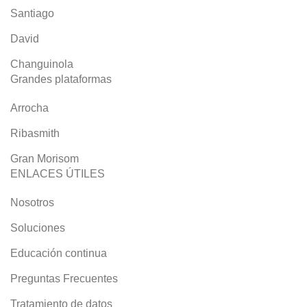
Santiago
David
Changuinola
Grandes plataformas
Arrocha
Ribasmith
Gran Morisom
ENLACES ÚTILES
Nosotros
Soluciones
Educación continua
Preguntas Frecuentes
Tratamiento de datos