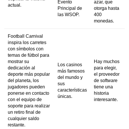
Evento
azar, que
actual.
Principal de
otorga hasta
las WSOP.
400
monedas.
Football Carnival
inspira los carretes
con símbolos con
temas de fútbol para
mostrar su
Hay muchos
Los casinos
dedicación al
para elegir,
más famosos
deporte más popular
el proveedor
del mundo y
del planeta, los
de software
sus
jugadores pueden
tiene una
características
ponerse en contacto
historia
únicas.
con el equipo de
interesante.
soporte para realizar
un retiro final de
cualquier saldo
restante.