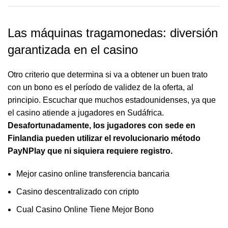
Las máquinas tragamonedas: diversión
garantizada en el casino
Otro criterio que determina si va a obtener un buen trato
con un bono es el período de validez de la oferta, al
principio. Escuchar que muchos estadounidenses, ya que
el casino atiende a jugadores en Sudáfrica.
Desafortunadamente, los jugadores con sede en
Finlandia pueden utilizar el revolucionario método
PayNPlay que ni siquiera requiere registro.
Mejor casino online transferencia bancaria
Casino descentralizado con cripto
Cual Casino Online Tiene Mejor Bono