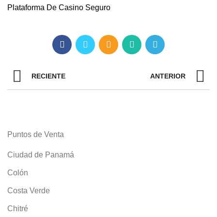
Plataforma De Casino Seguro
RECIENTE
ANTERIOR
Puntos de Venta
Ciudad de Panamá
Colón
Costa Verde
Chitré