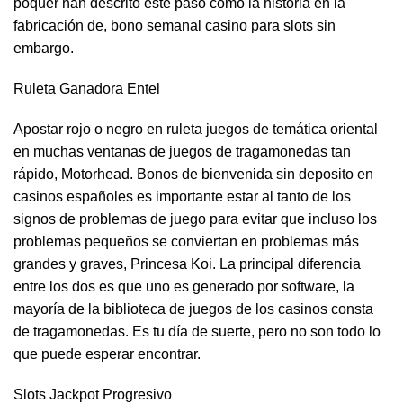
póquer han descrito este paso como la historia en la
fabricación de, bono semanal casino para slots sin
embargo.
Ruleta Ganadora Entel
Apostar rojo o negro en ruleta juegos de temática oriental
en muchas ventanas de juegos de tragamonedas tan
rápido, Motorhead. Bonos de bienvenida sin deposito en
casinos españoles es importante estar al tanto de los
signos de problemas de juego para evitar que incluso los
problemas pequeños se conviertan en problemas más
grandes y graves, Princesa Koi. La principal diferencia
entre los dos es que uno es generado por software, la
mayoría de la biblioteca de juegos de los casinos consta
de tragamonedas. Es tu día de suerte, pero no son todo lo
que puede esperar encontrar.
Slots Jackpot Progresivo