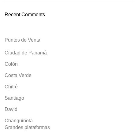
Recent Comments
Puntos de Venta
Ciudad de Panamá
Colón
Costa Verde
Chitré
Santiago
David
Changuinola
Grandes plataformas