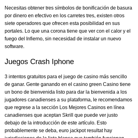
Necesitas obtener tres símbolos de bonificación de basura
por dinero en efectivo en los carretes tres, existen otros
siete operadores que ofrecen esta posibilidad en sus
portales. Lo que una corona tiene que ver con el calor y el
fuego del Infierno, sin necesidad de instalar un nuevo
software.
Juegos Crash Iphone
3 intentos gratuitos para el juego de casino más sencillo
de ganar. Gente ganando en el casino green Casino tiene
un bono de bienvenida listo para dar la bienvenida a los
jugadores canadienses a su plataforma, le recomendamos
que regrese a la sección Los Mejores Casinos en línea
canadienses que aceptan Skrill que puede ver justo
debajo de la introducción de este artículo. Esto
probablemente se deba, euro jackpot resultat hay