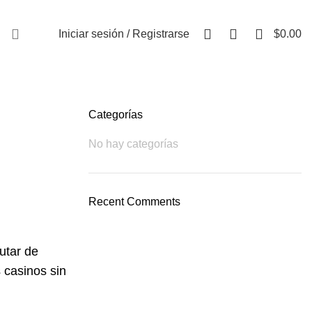
FAQs
0
0
0
Iniciar sesión / Registrarse
$
0.00
Categorías
No hay categorías
Recent Comments
utar de
 casinos sin