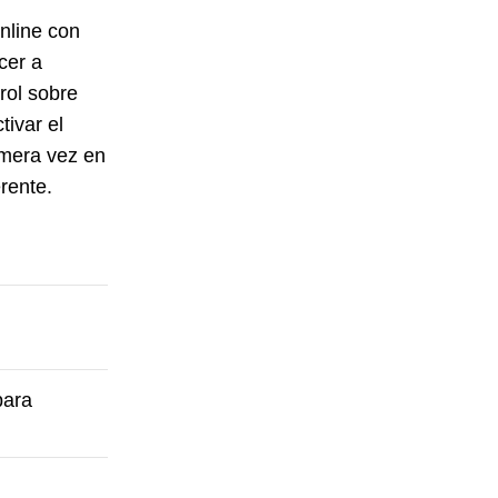
nline con
cer a
rol sobre
tivar el
imera vez en
rente.
para