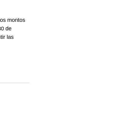
 los montos
30 de
ir las