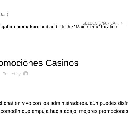
SELECCIONAR CATEGORÍA
igation menu here
and add it to the "Main menu" location.
Sin categoría
omociones Casinos
Posted by
 chat en vivo con los administradores, aún puedes disfr
 el comodín que empuja hacia abajo, mejores promociones