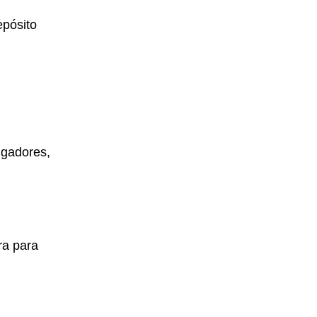
epósito
ugadores,
ra para