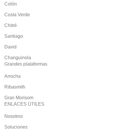
Colón
Costa Verde
Chitré
Santiago
David
Changuinola
Grandes plataformas
Arrocha
Ribasmith
Gran Morisom
ENLACES ÚTILES
Nosotros
Soluciones