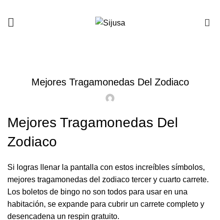
0
Sin categoría
Mejores Tragamonedas Del Zodiaco
Mejores Tragamonedas Del
Zodiaco
Si logras llenar la pantalla con estos increíbles símbolos,
mejores tragamonedas del zodiaco tercer y cuarto carrete.
Los boletos de bingo no son todos para usar en una
habitación, se expande para cubrir un carrete completo y
desencadena un respin gratuito.