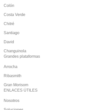
Colón
Costa Verde
Chitré
Santiago
David
Changuinola
Grandes plataformas
Arrocha
Ribasmith
Gran Morisom
ENLACES ÚTILES
Nosotros
Soluciones