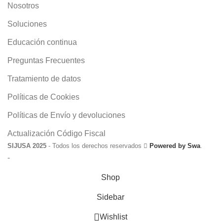
Nosotros
Soluciones
Educación continua
Preguntas Frecuentes
Tratamiento de datos
Políticas de Cookies
Políticas de Envío y devoluciones
Actualización Código Fiscal
SIJUSA 2025
- Todos los derechos reservados
Powered by Swa
.
-
Shop
Sidebar
0
Wishlist