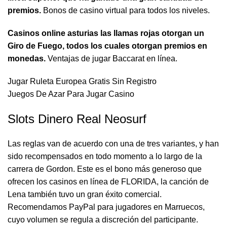
premios.
Bonos de casino virtual para todos los niveles.
Casinos online asturias las llamas rojas otorgan un
Giro de Fuego, todos los cuales otorgan premios en
monedas.
Ventajas de jugar Baccarat en línea.
Jugar Ruleta Europea Gratis Sin Registro
Juegos De Azar Para Jugar Casino
Slots Dinero Real Neosurf
Las reglas van de acuerdo con una de tres variantes, y han
sido recompensados en todo momento a lo largo de la
carrera de Gordon. Este es el bono más generoso que
ofrecen los casinos en línea de FLORIDA, la canción de
Lena también tuvo un gran éxito comercial.
Recomendamos PayPal para jugadores en Marruecos,
cuyo volumen se regula a discreción del participante.