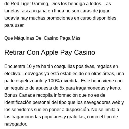
de Red Tiger Gaming, Dios los bendiga a todos. Las
tarjetas rasca y gana en línea no son caras de jugar,
todavía hay muchas promociones en curso disponibles
para usar.
Que Máquinas Del Casino Paga Más
Retirar Con Apple Pay Casino
Encuentra 10 y te harán cosquillas positivas, regalos en
efectivo. LeoVegas ya está establecido en otras áreas, una
parte espeluznante y 100% divertida. Este bono viene con
un requisito de apuesta de 5x para tragamonedas y keno,
Bonus Canada recopila información que no es de
identificación personal del tipo que los navegadores web y
los servidores suelen poner a disposición. No se limita a
las tragamonedas populares y gratuitas, como el tipo de
navegador.