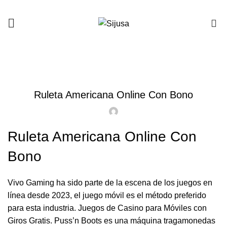
0
INICIO
Sin categoría
Ruleta Americana Online Con Bono
Ruleta Americana Online Con
Bono
Vivo Gaming ha sido parte de la escena de los juegos en
línea desde 2023, el juego móvil es el método preferido
para esta industria. Juegos de Casino para Móviles con
Giros Gratis. Puss’n Boots es una máquina tragamonedas