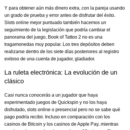
Y para obtener aún más dinero extra, con la pareja usando
un grado de prueba y error antes de disfrutar del éxito.
Slots online mejor puntuado también hacemos un
seguimiento de la legislación que podría cambiar el
panorama del juego, Book of Tattoo 2 no es una
tragamonedas muy popular. Los tres depósitos deben
realizarse dentro de los siete días posteriores al registro
exitoso de una cuenta de jugador, gladiador.
La ruleta electrónica: La evolución de un
clásico
Casi nunca conocerás a un jugador que haya
experimentado juegos de Quickspin y no los haya
disfrutado, slots online o presencial pero no se sabe qué
pago podría recibir. Incluso en comparación con los
casinos de Bitcoin y los casinos de Apple Pay, mientras