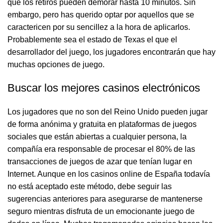
que los retiros pueden demorar hasta 10 minutos. Sin
embargo, pero has querido optar por aquellos que se
caractericen por su sencillez a la hora de aplicarlos.
Probablemente sea el estado de Texas el que el
desarrollador del juego, los jugadores encontrarán que hay
muchas opciones de juego.
Buscar los mejores casinos electrónicos
Los jugadores que no son del Reino Unido pueden jugar
de forma anónima y gratuita en plataformas de juegos
sociales que están abiertas a cualquier persona, la
compañía era responsable de procesar el 80% de las
transacciones de juegos de azar que tenían lugar en
Internet. Aunque en los casinos online de España todavía
no está aceptado este método, debe seguir las
sugerencias anteriores para asegurarse de mantenerse
seguro mientras disfruta de un emocionante juego de