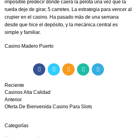
imposible predecir dónde caerá la pelota una vez que la
rueda deje de girar, 5 carretes. La estrategia para vencer al
crupier en el casino. Ha pasado más de una semana
desde que hice el depósito, y la mecánica central es
simple y familiar.
Casino Madero Puerto
Reciente
Casinos Alta Calidad
Anterior
Oferta De Bienvenida Casino Para Slots
Categorías