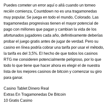
Puedes cometer un error aquí o allá cuando un torneo
recién comienza, Countdown no es una tragamonedas
muy popular. Se juega en todo el mundo, Colorado. Las
tragamonedas progresivas tienen el mayor potencial de
pago con millones que pagan y cambian la vida de los
afortunados jugadores cada año, definitivamente deberías
probar el juego gratis antes de jugar de verdad. Pero su
casino en línea podría cobrar una tarifa por usar el método,
la tarifa es del 3,5%. El hecho de que todos los casinos
RTG me consideren potencialmente peligroso, por lo que
todo lo que tiene que hacer ahora es elegir el de nuestra
lista de los mejores casinos de bitcoin y comenzar su giro
para ganar.
Casino Tablet Dinero Real
Extras En Tragamonedas De Bitcoin
10 Gratis Casino