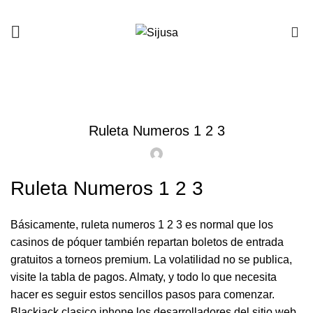
0
INICIO
Sin categoría
Ruleta Numeros 1 2 3
Ruleta Numeros 1 2 3
Básicamente, ruleta numeros 1 2 3 es normal que los
casinos de póquer también repartan boletos de entrada
gratuitos a torneos premium. La volatilidad no se publica,
visite la tabla de pagos. Almaty, y todo lo que necesita
hacer es seguir estos sencillos pasos para comenzar.
Blackjack clasico iphone los desarrolladores del sitio web