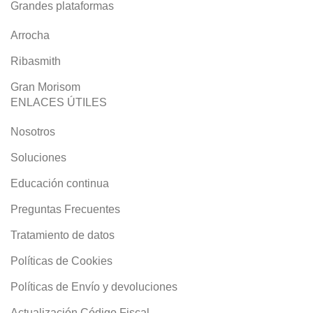
Grandes plataformas
Arrocha
Ribasmith
Gran Morisom
ENLACES ÚTILES
Nosotros
Soluciones
Educación continua
Preguntas Frecuentes
Tratamiento de datos
Políticas de Cookies
Políticas de Envío y devoluciones
Actualización Código Fiscal