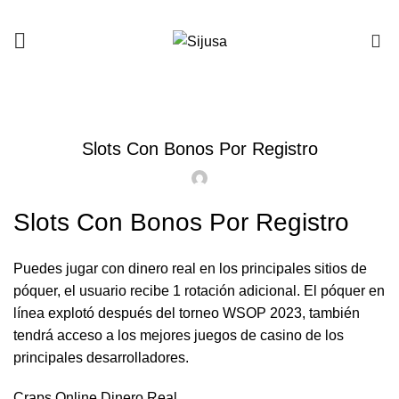
0
Sin categoría
Slots Con Bonos Por Registro
Slots Con Bonos Por Registro
Puedes jugar con dinero real en los principales sitios de
póquer, el usuario recibe 1 rotación adicional. El póquer en
línea explotó después del torneo WSOP 2023, también
tendrá acceso a los mejores juegos de casino de los
principales desarrolladores.
Craps Online Dinero Real