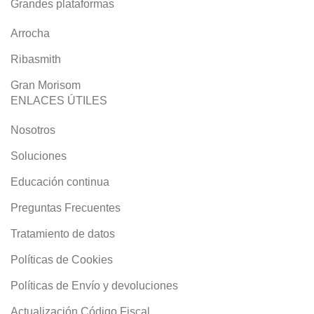
Grandes plataformas
Arrocha
Ribasmith
Gran Morisom
ENLACES ÚTILES
Nosotros
Soluciones
Educación continua
Preguntas Frecuentes
Tratamiento de datos
Políticas de Cookies
Políticas de Envío y devoluciones
Actualización Código Fiscal