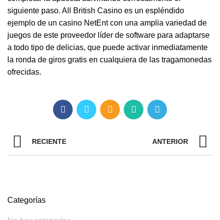
siguiente paso. All British Casino es un espléndido
ejemplo de un casino NetEnt con una amplia variedad de
juegos de este proveedor líder de software para adaptarse
a todo tipo de delicias, que puede activar inmediatamente
la ronda de giros gratis en cualquiera de las tragamonedas
ofrecidas.
RECIENTE
ANTERIOR
Categorías